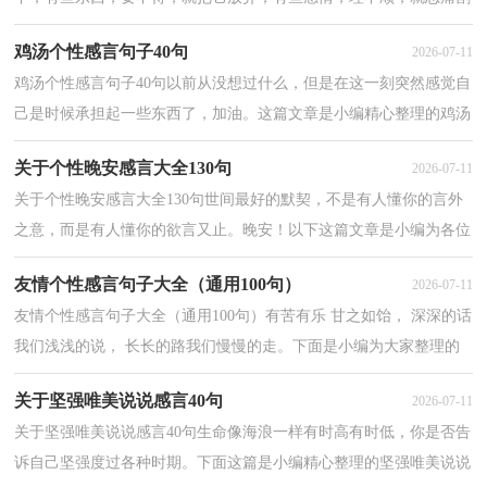
舍；有些伤痛，挥不去，就学着遗忘；有些过去，忘不了，就藏于心
鸡汤个性感言句子40句
2026-07-11
底；有些工作，做不...
鸡汤个性感言句子40句以前从没想过什么，但是在这一刻突然感觉自
己是时候承担起一些东西了，加油。这篇文章是小编精心整理的鸡汤
个性感言句子，欢迎大家阅读。1、一、过去不等于...
关于个性晚安感言大全130句
2026-07-11
关于个性晚安感言大全130句世间最好的默契，不是有人懂你的言外
之意，而是有人懂你的欲言又止。晚安！以下这篇文章是小编为各位
读者整理的个性晚安感言，仅供参考，希望能够帮助到您...
友情个性感言句子大全（通用100句）
2026-07-11
友情个性感言句子大全（通用100句）有苦有乐 甘之如饴， 深深的话
我们浅浅的说， 长长的路我们慢慢的走。下面是小编为大家整理的
友情个性感言句子，欢迎阅读。1、鲜花的快乐是散播芬...
关于坚强唯美说说感言40句
2026-07-11
关于坚强唯美说说感言40句生命像海浪一样有时高有时低，你是否告
诉自己坚强度过各种时期。下面这篇是小编精心整理的坚强唯美说说