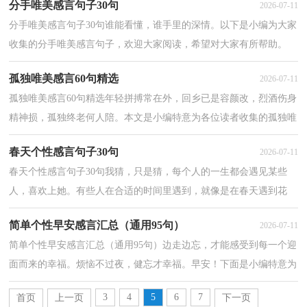
分手唯美感言句子30句
2026-07-11
分手唯美感言句子30句谁能看懂，谁手里的深情。以下是小编为大家
收集的分手唯美感言句子，欢迎大家阅读，希望对大家有所帮助。
1、你曾经有没有一到夜里，就会一个人胡思乱想，然后眼...
孤独唯美感言60句精选
2026-07-11
孤独唯美感言60句精选年轻拼搏常在外，回乡已是容颜改，烈酒伤身
精神损，孤独终老何人陪。本文是小编特意为各位读者收集的孤独唯
美感言，一起来看看吧。1、曾经以为自己是红尘最深...
春天个性感言句子30句
2026-07-11
春天个性感言句子30句我猜，只是猜，每个人的一生都会遇见某些
人，喜欢上她。有些人在合适的时间里遇到，就像是在春天遇到花
开，所以一切都很好，他们会相恋、订婚、结婚、一起生活。而...
简单个性早安感言汇总（通用95句）
2026-07-11
简单个性早安感言汇总（通用95句）边走边忘，才能感受到每一个迎
面而来的幸福。烦恼不过夜，健忘才幸福。早安！下面是小编特意为
各位读者收集的个性早安感言，赶紧一起来看看吧。1、人...
3
4
5
6
7
首页
上一页
下一页