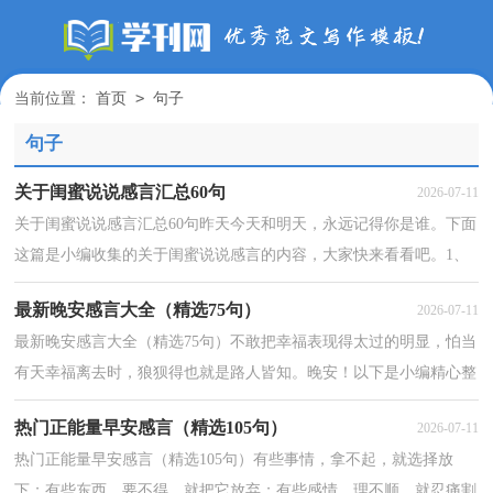
>
当前位置：
首页
句子
句子
关于闺蜜说说感言汇总60句
2026-07-11
关于闺蜜说说感言汇总60句昨天今天和明天，永远记得你是谁。下面
这篇是小编收集的关于闺蜜说说感言的内容，大家快来看看吧。1、
我有一个好闺蜜，她还经得住我男朋友的诱惑，依然在...
最新晚安感言大全（精选75句）
2026-07-11
最新晚安感言大全（精选75句）不敢把幸福表现得太过的明显，怕当
有天幸福离去时，狼狈得也就是路人皆知。晚安！以下是小编精心整
理的晚安感言，希望能帮助到大家。1、面对沧海桑田，我们...
热门正能量早安感言（精选105句）
2026-07-11
热门正能量早安感言（精选105句）有些事情，拿不起，就选择放
下；有些东西，要不得，就把它放弃；有些感情，理不顺，就忍痛割