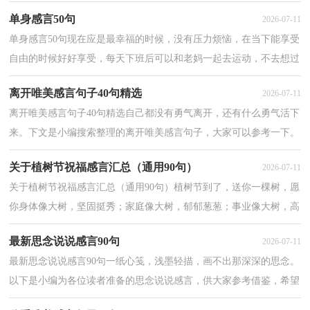
感言，仅供参考，大家一起来看看吧。1、如果想走...
单身感言50句
2026-07-11
单身感言50句现在应是最幸福的时候，没有压力烦恼，在当下能享受
自由的时候好好享受，每天下班后可以和老妈一起去运动，不去想过
多单身的忧虑，自己就挺好。本文是小编为大家提供的单...
离开唯美感言句子40句精选
2026-07-11
离开唯美感言句子40句精选自己都没有勇气离开，还有什么勇气活下
来。下文是小编搜索整理的离开唯美感言句子，大家可以参考一下。
1、暖城也好、空城也罢、空的不是这座城，空的是...
关于植树节祝福感言汇总（通用90句）
2026-07-11
关于植树节祝福感言汇总（通用90句）植树节到了，送你一棵树，愿
你身体像大树，坚固挺秀；家庭像大树，郁郁葱葱；事业像大树，高
入云天；好运像大树，枝繁叶茂；财运像大树，绿叶浓荫！下面这篇
最新思念说说感言90句
2026-07-11
是小编搜...
最新思念说说感言90句一纸心笺，浅墨轻描，画不出那深深的思念。
以下是小编为各位读者准备的思念说说感言，供大家参考借鉴，希望
可以帮助到有需要的朋友。1、记忆不停的折磨着我，摧...