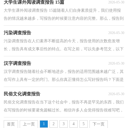
大学生课外阅读调查报告 15篇
2026-05-30
大学生课外阅读调查报告 15篇随着人们自身素质提升，我们使用报
告的情况越来越多，写报告的时候要注意内容的完整。那么，报告到
底怎么写才合适呢？下面是小编精心整理的大学生课外...
污染调查报告
2026-05-30
污染调查报告在人们素养不断提高的今天，报告使用的次数愈发增
长，报告具有成文事后性的特点。在写之前，可以先参考范文，以下
是小编为大家收集的污染调查报告，欢迎大家分享。污染调...
汉字调查报告
2026-05-30
汉字调查报告随着社会不断地进步，报告的适用范围越来越广泛，其
在写作上具有一定的窍门。那么你真正懂得怎么写好报告吗？下面是
小编为大家收集的汉字调查报告，欢迎大家分享。汉字...
民俗文化调查报告
2026-05-30
民俗文化调查报告在当下这个社会中，报告不再是罕见的东西，我们
在写报告的时候要避免篇幅过长。相信许多人会觉得报告很难写吧，
下面是小编为大家收集的民俗文化调查报告，仅供参考...
1
2
3
4
5
首页
上一页
下一页