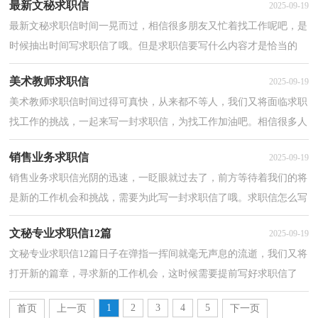
最新文秘求职信
2025-09-19
最新文秘求职信时间一晃而过，相信很多朋友又忙着找工作呢吧，是
时候抽出时间写求职信了哦。但是求职信要写什么内容才是恰当的
呢？下面是小编为大家收集的最新文秘求职信，仅供参考...
美术教师求职信
2025-09-19
美术教师求职信时间过得可真快，从来都不等人，我们又将面临求职
找工作的挑战，一起来写一封求职信，为找工作加油吧。相信很多人
都十分头疼怎么写一封精彩的求职信吧，以下是小编为大...
销售业务求职信
2025-09-19
销售业务求职信光阴的迅速，一眨眼就过去了，前方等待着我们的将
是新的工作机会和挑战，需要为此写一封求职信了哦。求职信怎么写
才不会千篇一律呢？以下是小编精心整理的销售业务求...
文秘专业求职信12篇
2025-09-19
文秘专业求职信12篇日子在弹指一挥间就毫无声息的流逝，我们又将
打开新的篇章，寻求新的工作机会，这时候需要提前写好求职信了
哦。千万不能认为求职信随便应付就可以喔，下面是小编...
1
2
3
4
5
首页
上一页
下一页