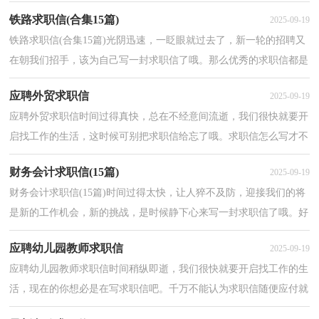
作用哦。那么如何写求职信才简练、明确呢？以下是小...
铁路求职信(合集15篇)
2025-09-19
铁路求职信(合集15篇)光阴迅速，一眨眼就过去了，新一轮的招聘又
在朝我们招手，该为自己写一封求职信了哦。那么优秀的求职信都是
怎么写的呢？以下是小编精心整理的铁路求职信，希望能...
应聘外贸求职信
2025-09-19
应聘外贸求职信时间过得真快，总在不经意间流逝，我们很快就要开
启找工作的生活，这时候可别把求职信给忘了哦。求职信怎么写才不
会千篇一律呢？以下是小编整理的应聘外贸求职信，仅供...
财务会计求职信(15篇)
2025-09-19
财务会计求职信(15篇)时间过得太快，让人猝不及防，迎接我们的将
是新的工作机会，新的挑战，是时候静下心来写一封求职信了哦。好
的求职信都具备一些什么特点呢？以下是小编为大家整理...
应聘幼儿园教师求职信
2025-09-19
应聘幼儿园教师求职信时间稍纵即逝，我们很快就要开启找工作的生
活，现在的你想必是在写求职信吧。千万不能认为求职信随便应付就
可以喔，以下是小编精心整理的应聘幼儿园教师求职...