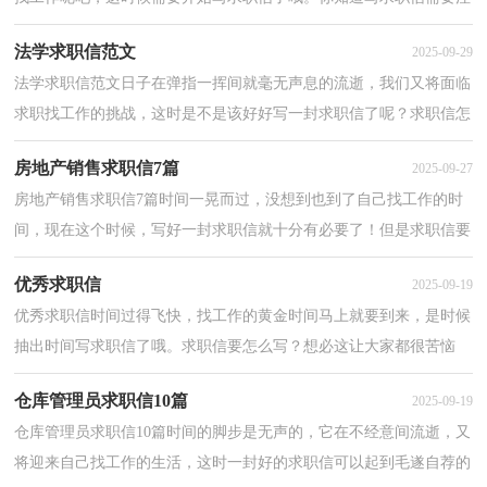
意哪些问题吗？以下是小编整理的行政助理求职信，仅供...
法学求职信范文
2025-09-29
法学求职信范文日子在弹指一挥间就毫无声息的流逝，我们又将面临
求职找工作的挑战，这时是不是该好好写一封求职信了呢？求职信怎
么写才不会千篇一律呢？以下是小编帮大家整理的法学...
房地产销售求职信7篇
2025-09-27
房地产销售求职信7篇时间一晃而过，没想到也到了自己找工作的时
间，现在这个时候，写好一封求职信就十分有必要了！但是求职信要
写什么内容才是恰当的呢？以下是小编帮大家整理的房地...
优秀求职信
2025-09-19
优秀求职信时间过得飞快，找工作的黄金时间马上就要到来，是时候
抽出时间写求职信了哦。求职信要怎么写？想必这让大家都很苦恼
吧，以下是小编为大家整理的优秀求职信，仅供参考，欢迎大...
仓库管理员求职信10篇
2025-09-19
仓库管理员求职信10篇时间的脚步是无声的，它在不经意间流逝，又
将迎来自己找工作的生活，这时一封好的求职信可以起到毛遂自荐的