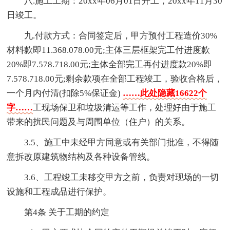
八.施工工期：20xx年06月01日开工，20xx年11月30
日竣工。
九.付款方式：合同签定后，甲方预付工程造价30%
材料款即11.368.078.00元;主体三层框架完工付进度款
20%即7.578.718.00元;主体全部完工再付进度款20%即
7.578.718.00元;剩余款项在全部工程竣工，验收合格后，
一个月内付清(扣除5%保证金)
……此处隐藏16622个
字……
工现场保卫和垃圾清运等工作，处理好由于施工
带来的扰民问题及与周围单位（住户）的关系。
3.5、施工中未经甲方同意或有关部门批准，不得随
意拆改原建筑物结构及各种设备管线。
3.6、工程竣工未移交甲方之前，负责对现场的一切
设施和工程成品进行保护。
第4条 关于工期的约定