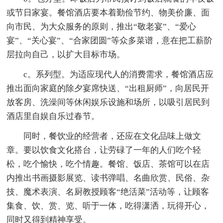
或节日家宴。餐馆酒店要本着勤俭节约、物美价廉、面
向市民、为大众服务的原则，推出“敬老宴”、“爱心
宴”、“关心宴”、“合家团圆”等众多菜谱，意在把工薪阶
层拉向自己，以扩大目标市场。
c。系列型。为适应现代人的消费需求，餐馆酒店应
推出面向家庭的除夕宴席快送、“出租厨师”，向居民开
放客房、洗澡间等休闲娱乐设施和场所，以吸引居民到
酒店里自娱自乐过春节。
同时，餐饮业的经营者，还应在文化品味上做文
章。要以饮食文化搭台，让劳碌了一年的人们吃个轻
松，吃个愉快，吃个情趣。餐馆、饭店、茶馆可以在店
内推出书画摄影展览、读书弹唱、名曲欣赏、民俗、杂
技、魔术表演、名厨教授顾客“绝活菜”活动等，让顾客
集食、饮、赏、览、听于一体，吃得潇洒，玩得开心，
同时又得到精神享受。