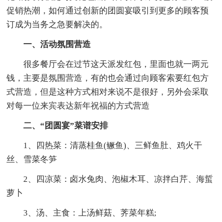
促销热潮，如何通过创新的团圆宴吸引到更多的顾客预
订成为当务之急要解决的。
一、活动氛围营造
很多餐厅会在过节这天派发红包，里面也就一两元
钱，主要是氛围营造，有的也会通过向顾客索要红包方
式营造，但是这种方式相对来说不是很好，另外会采取
对每一位来宾表达新年祝福的方式营造
二、“团圆宴”菜谱安排
1、四热菜：清蒸桂鱼(鳜鱼)、三鲜鱼肚、鸡火干
丝、雪菜冬笋
2、四凉菜：卤水兔肉、泡椒木耳、凉拌白芹、海蜇
萝卜
3、汤、主食：上汤鲜菇、荠菜年糕;