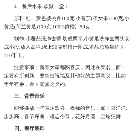
4、餐后水果:欢聚一堂：
原料:红、黄色樱桃各100克,小蕃茄(圣女果)100克,小
黄瓜(荷兰黄瓜)100克,100%鲜橙汁50克。
制作:小蕃茄洗净去蒂,切成两半,小黄瓜洗净去两头切
成小段,放入盘中,浇上50克鲜橙汁即成,本品总热量约为
110千卡。
注意事项：新春大家都图喜庆，因此在菜名上面一
定要有所创新，要突出祝福及其他好的主题意义，比如
年年有余，金玉满堂之类的。
三、背景音乐
能够播放一些表达欢喜、祝福的音乐，如：喜洋洋,
步步高，春节序曲，难忘今宵，花好月圆，金蛇狂舞
四、餐厅装饰