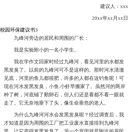
建议人：xxx
20xx年xx月xx日
校园环保建议书3
九峰河旁边的居民和周围的厂长：
我是实验附小的一名小学生。
我在学作文回家时经过九峰河，看见河里的水都发
黑发臭了。以前的九峰河可不是这样的。那时河水清澈
见底，河里的鱼儿都很肥，许多的人都在这钓鱼呢！可
现在河水发黑发臭，小鱼.小虾早搬家了。虽然河的两岸
种了树，河底铺了鹅卵石，但人们还是看都不看一眼就
走了。它无奈地垂下了头，像生命垂危的老人。
为什么九峰河河水会发黑发臭呢？经过调查后，我
才知道是因为周围的工厂把工业废水直接排到九峰河
里，让它变得发黑发臭了。另一个原因就是附近的居民