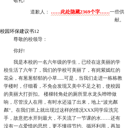
敬礼!
道歉人：
……此处隐藏2369个字……
一些供
献。
校园环保建议书12
尊敬的校领导：
你好!
我是本校的一名六年级的学生，已经在这美丽的学
校生活了六年了，我们的学校可美丽了，有姹紫嫣红的
花朵，有葱葱郁郁的小草......可是，当我们走进一栋栋教
学楼时，仔细看，不免会发现又美中不足之初，使校园
的美丽大打折扣。 楼梯转角处的厕所里水龙头哗哗做
响，尽管没人在用，有时水还溢了出来，地上“波光粼
粼”。在我们班上就出现过这样的情况XXX同学应洗完
手，故意把水开到最大，不关流了一节课的水……还有
没有一点爱惜的思想，更不懂得节约、循环利用，再加