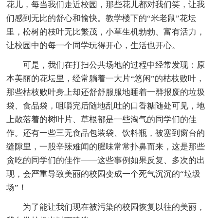
花儿，每当我们走近校园，那些花儿都对我们笑，让我
们感到无比的舒心和愉快。教学楼下的“米老鼠”花坛
里，松树的枝叶无比繁茂，小草生机勃勃、富有活力，
让校园中的每一个同学玩得开心，生活也开心。
可是，我们在打扫公共场地的过程中经常发现：原
本美丽的花坛里，经常躺着一大片“悠闲”的枯枝败叶，
那些枯枝败叶身上却还舒舒服服地睡着一群报废的垃圾
袋、食品袋，咀嚼完后随地乱吐的口香糖随处可见，地
上散落着的树叶片、草根都是一些淘气的同学们的佳
作。还有一些三无食品包装袋、饮料瓶，被塞到窗台的
缝隙里，一股辛辣难闻的腥味常常扑鼻而来，这是那些
贪吃的同学们的佳作——这些事例如果反复、多次的出
现，会严重导致美丽的校园变成一个死气沉沉的“垃圾
场”！
为了能让我们现在被污染的校园恢复以往的美丽，