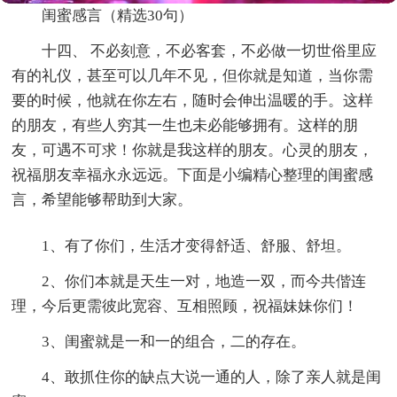
闺蜜感言（精选30句）
十四、 不必刻意，不必客套，不必做一切世俗里应
有的礼仪，甚至可以几年不见，但你就是知道，当你需
要的时候，他就在你左右，随时会伸出温暖的手。这样
的朋友，有些人穷其一生也未必能够拥有。这样的朋
友，可遇不可求！你就是我这样的朋友。心灵的朋友，
祝福朋友幸福永永远远。下面是小编精心整理的闺蜜感
言，希望能够帮助到大家。
1、有了你们，生活才变得舒适、舒服、舒坦。
2、你们本就是天生一对，地造一双，而今共偕连
理，今后更需彼此宽容、互相照顾，祝福妹妹你们！
3、闺蜜就是一和一的组合，二的存在。
4、敢抓住你的缺点大说一通的人，除了亲人就是闺