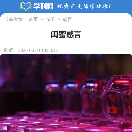
>
>
当前位置：
首页
句子
感言
闺蜜感言
时间：2026-06-03 10:53:12