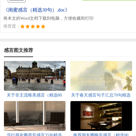
《闺蜜感言（精选30句）.doc》
将本文的Word文档下载到电脑，方便收藏和打印
推荐度：
感言图文推荐
关于非主流唯美感言（精选80
关于春天感言句子汇总70句精选
句）
流行朋友圈早安感言35句精选
推荐朋友圈晚安感言（精选90