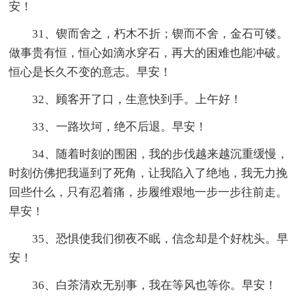
安！
31、锲而舍之，朽木不折；锲而不舍，金石可镂。
做事贵有恒，恒心如滴水穿石，再大的困难也能冲破。
恒心是长久不变的意志。早安！
32、顾客开了口，生意快到手。上午好！
33、一路坎坷，绝不后退。早安！
34、随着时刻的围困，我的步伐越来越沉重缓慢，
时刻仿佛把我逼到了死角，让我陷入了绝地，我无力挽
回些什么，只有忍着痛，步履维艰地一步一步往前走。
早安！
35、恐惧使我们彻夜不眠，信念却是个好枕头。早
安！
36、白茶清欢无别事，我在等风也等你。早安！