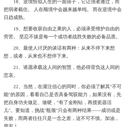
18、逆境恰似人生的一面筛子，它让强者通过，而
把弱者截住。 人在顺境中会越来越单纯。 而在逆境中会
日趋成熟。
19、想要收获自由之果的人，必须承受维护自由的
劳苦。 坚忍不拔是每一个成功者战胜失败的必备品质。
20、最使人讨厌的谈话有两种：从来不停下来想
想，或者，从来也不想停下来。
21、谁愿承载这人间的智慧，他必得背负这人间的
悲哀。
22、当然，在灌注信心的同时，你必须了解其"不可
能"的原因，看看自己是否具备驾驭能力，如果没有，先
把自身功夫做足、做硬，"有了金刚钻，再揽瓷器活
儿"。要知道，挑战"瓶颈"只会有两种结果——成功或是
失败，而两者往往只是一念之差，这不可不慎。加油，
早安！