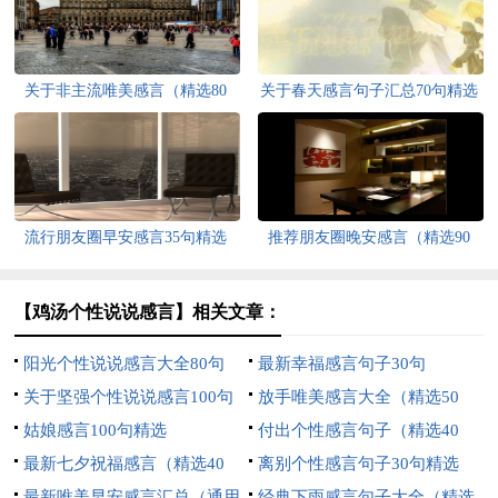
关于非主流唯美感言（精选80
关于春天感言句子汇总70句精选
句）
流行朋友圈早安感言35句精选
推荐朋友圈晚安感言（精选90
句）
【鸡汤个性说说感言】相关文章：
阳光个性说说感言大全80句
最新幸福感言句子30句
关于坚强个性说说感言100句
放手唯美感言大全（精选50
精选
姑娘感言100句精选
句）
付出个性感言句子（精选40
最新七夕祝福感言（精选40
句）
离别个性感言句子30句精选
句）
最新唯美早安感言汇总（通用
经典下雨感言句子大全（精选