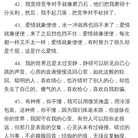
42、我觉得竞争对手就像磨刀石，他们把我磨得十
分尖利，然后，我手起刀落，把竞争对手砍掉了。
43、爱情就象便便，水一冲就再也回不来了；爱情
就像便便，来了之后挡也挡不住；爱情就像便便，每次
都一样又不太一样；爱情就象便便，有时努力了很久却
是个屁，这是什么爱情。
44、我的世界总是太过安静，静得可以听见自己心
跳的声音。心房的血液慢慢流回心室，如此这般的轮
回。聪明的人，喜欢猜心，也许猜对了别人的心，却也
失去了自己的。傻气的人，喜欢给心，喜欢自我欺骗。
45、有种疼，你不懂，我可以用微笑掩盖，用冷漠
包装。这种疼，你不懂，因为我们殊途末路，你放纵在
你的世界，我固守在我的心里。有些人可以陪你走很
远，但那只是表面的交集，心灵从未有过碰撞。错过的
人与事，不必频频回首；结痂的疤痕，无须反复触摸。