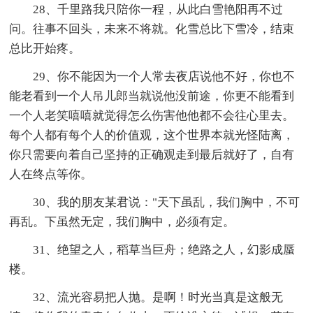
28、千里路我只陪你一程，从此白雪艳阳再不过
问。往事不回头，未来不将就。化雪总比下雪冷，结束
总比开始疼。
29、你不能因为一个人常去夜店说他不好，你也不
能老看到一个人吊儿郎当就说他没前途，你更不能看到
一个人老笑嘻嘻就觉得怎么伤害他他都不会往心里去。
每个人都有每个人的价值观，这个世界本就光怪陆离，
你只需要向着自己坚持的正确观走到最后就好了，自有
人在终点等你。
30、我的朋友某君说："天下虽乱，我们胸中，不可
再乱。下虽然无定，我们胸中，必须有定。
31、绝望之人，稻草当巨舟；绝路之人，幻影成蜃
楼。
32、流光容易把人抛。是啊！时光当真是这般无