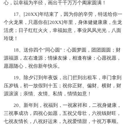
心，以幸福为半径，画出千千万万个阖家圆满！
17、[20XX]年结束了，因为你的辛劳，特送给你一
个火龙果，只愿你在[20XX]年里，身体健健康康，生龙
活虎；日子红红火火，幸福如意，事业风风光光，八面
玲珑！
18、送你四个"同心圆"：心圆梦圆，团团圆圆；财
源福源，左右逢源；情缘友缘，相逢有缘；心愿祝愿，
愿愿随心，祝你新年快乐。
19、除夕订到年夜饭，出门拦到出租车，串门拿到
压岁钱，初一放假到十五；祝你正财、偏财、横财，财
源滚滚；亲情、友情、私情，情情如意！
20、新年到，祝福到，一祝家祥和，二祝身健康，
三祝事成功，四祝心如愿，五祝父母壮，六祝钱财旺，
七祝友情长，八祝好运来，九祝爱情甜，十祝万事顺。