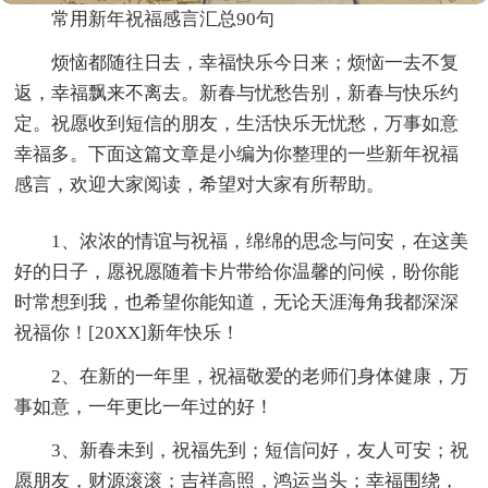
常用新年祝福感言汇总90句
烦恼都随往日去，幸福快乐今日来；烦恼一去不复
返，幸福飘来不离去。新春与忧愁告别，新春与快乐约
定。祝愿收到短信的朋友，生活快乐无忧愁，万事如意
幸福多。下面这篇文章是小编为你整理的一些新年祝福
感言，欢迎大家阅读，希望对大家有所帮助。
1、浓浓的情谊与祝福，绵绵的思念与问安，在这美
好的日子，愿祝愿随着卡片带给你温馨的问候，盼你能
时常想到我，也希望你能知道，无论天涯海角我都深深
祝福你！[20XX]新年快乐！
2、在新的一年里，祝福敬爱的老师们身体健康，万
事如意，一年更比一年过的好！
3、新春未到，祝福先到；短信问好，友人可安；祝
愿朋友，财源滚滚；吉祥高照，鸿运当头；幸福围绕，