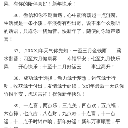
风。有你的陪伴真好！新年快乐！
36、微信和你不期而遇，心中能否荡起一点涟漪。
生活就是一条小溪，平淡得有些出奇。说不来什么动听
的话语，只愿你一切如昔。快新年了，随便向你道声恭
喜！
37、[20XX]年天气你先知：一至三月金钱雨——薪
水翻番；四至六月健康雾——幸福平安；七至九月快乐
风——开心快乐；十至十二月好运云——事业高升！
38、成功源于选择，动力源于梦想，运气源于行
动，收获源于付出，友情源于延续，[xx]年最后一天送你
竹报平安，虎送吉祥！祝你新年快乐！
39、一点喜，两点乐，三点美，四点欢，五点福，
六点禄，七点吉，八点财，九点寿，十点富，十一点
运，十二点子时钟声响，新年好运！新年万事顺意，平