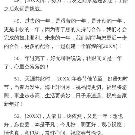
48、[20XX]年，努力，出发之前永远是梦想，上路
之后永远是挑战。
49、过去的一年，是艰苦的一年，是开创的一年，
更是丰收的一年，因为有了您的支持与合作，我们才会
完成的如此顺利。未来的一年，我们期待与您更近一步
的合作，更多的配合，一起创建一个辉煌的[20XX]！
50、年过完了，好无聊啊说说，转眼间又是一年
了，心里空落落的！
51、天涯共此时，[20XX]年春节佳节至。好语知时
节，当春乃发生。海上升明月，祝福情更切。福星将您
照，事业步步高，生活更美妙，日子乐逍遥。祝您全家
新年好！
52、[20XX]，人依旧，物依然，又是一年；想也
好，忘也罢，本是平凡；今儿好，明更好，衷心祝愿；
情也真，意也切，常驻心间。祝您春节愉快。