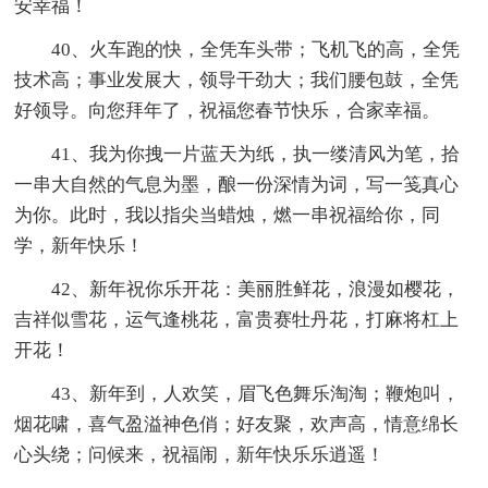
安幸福！
40、火车跑的快，全凭车头带；飞机飞的高，全凭
技术高；事业发展大，领导干劲大；我们腰包鼓，全凭
好领导。向您拜年了，祝福您春节快乐，合家幸福。
41、我为你拽一片蓝天为纸，执一缕清风为笔，拾
一串大自然的气息为墨，酿一份深情为词，写一笺真心
为你。此时，我以指尖当蜡烛，燃一串祝福给你，同
学，新年快乐！
42、新年祝你乐开花：美丽胜鲜花，浪漫如樱花，
吉祥似雪花，运气逢桃花，富贵赛牡丹花，打麻将杠上
开花！
43、新年到，人欢笑，眉飞色舞乐淘淘；鞭炮叫，
烟花啸，喜气盈溢神色俏；好友聚，欢声高，情意绵长
心头绕；问候来，祝福闹，新年快乐乐逍遥！