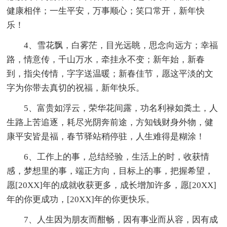
健康相伴；一生平安，万事顺心；笑口常开，新年快
乐！
4、雪花飘，白雾茫，目光远眺，思念向远方；幸福
路，情意传，千山万水，牵挂永不变；新年始，新春
到，指尖传情，字字送温暖；新春佳节，愿这平淡的文
字为你带去真切的祝福，新年快乐。
5、富贵如浮云，荣华花间露，功名利禄如粪土，人
生路上苦追逐，耗尽光阴奔前途，方知钱财身外物，健
康平安皆是福，春节驿站稍停驻，人生难得是糊涂！
6、工作上的事，总结经验，生活上的时，收获情
感，梦想里的事，端正方向，目标上的事，把握希望，
愿[20XX]年的成就收获更多，成长增加许多，愿[20XX]
年的你更成功，[20XX]年的你更快乐。
7、人生因为朋友而酣畅，因有事业而从容，因有成