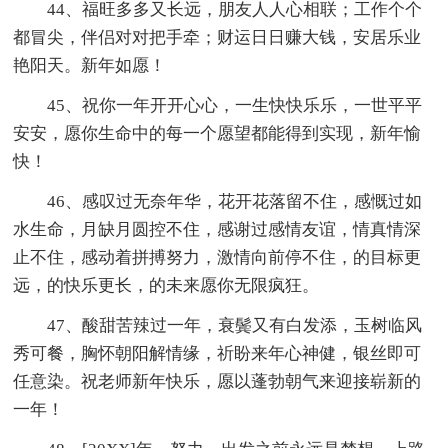
44、福旺多多又长远，朋友人人心相联；工作个个
都冒尖，伴侣对对把手牵；财运日日赚大钱，安居乐业
艳阳天。新年如愿！
45、祝你一年开开心心，一生快快乐乐，一世平平
安安，愿你生命中的每一个愿望都能得到实现，新年愉
快！
46、感叹过无奈年华，花开花落留不住，感慨过如
水生命，月缺月圆控不住，感谢过感情友谊，情真情深
止不住，感动着拼搏努力，激情向前停不住，的目标更
远，的快乐更长，的未来愿你无限疯狂。
47、酸甜苦辣过一年，衰鬓又有白发添，玉树临风
秀可餐，胸怀朝阳解情缘，祈盼来年心神健，银丝即可
任意染。祝老师新年快乐，愿以蓬勃朝气来迎接崭新的
一年！