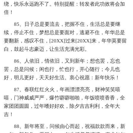
绕，快乐永远跑不了。特别提醒：转发者此功效将会加
倍！
85、日子总是要流去，把握不住，生活总是要继
续，停止不住，梦想总是要面对，逃避不住，年华总是
要翻新，感叹不住，[20XX]过来[20XX]来，年华莫要留
白，鼓起斗志豪迈，让生活充满光彩。
86、人依旧，情依旧，又到新年；想也罢，忘也
罢，总是问候；闲也行，忙也行，开心随行；今儿也
好，明儿更好，天天好生活。衷心祝愿：新年快乐！
87、春联红红火火，年画漂漂亮亮，财神笑笑嘻
嘻，门神威威严严，爆竹噼噼啪啪，年饭喷喷香香，全
家团团圆圆，过年嗜好好欢，除夕吉吉利利，全年大
吉！
88、新年将至，问候由心而起，祝福款款而来，新