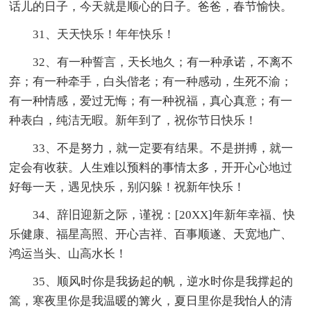
话儿的日子，今天就是顺心的日子。爸爸，春节愉快。
31、天天快乐！年年快乐！
32、有一种誓言，天长地久；有一种承诺，不离不
弃；有一种牵手，白头偕老；有一种感动，生死不渝；
有一种情感，爱过无悔；有一种祝福，真心真意；有一
种表白，纯洁无暇。新年到了，祝你节日快乐！
33、不是努力，就一定要有结果。不是拼搏，就一
定会有收获。人生难以预料的事情太多，开开心心地过
好每一天，遇见快乐，别闪躲！祝新年快乐！
34、辞旧迎新之际，谨祝：[20XX]年新年幸福、快
乐健康、福星高照、开心吉祥、百事顺遂、天宽地广、
鸿运当头、山高水长！
35、顺风时你是我扬起的帆，逆水时你是我撑起的
篙，寒夜里你是我温暖的篝火，夏日里你是我怡人的清