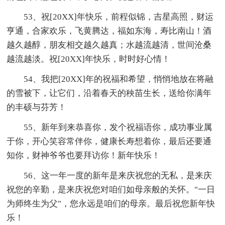
53、祝[20XX]年快乐，前程似锦，吉星高照，财运
亨通，合家欢乐，飞黄腾达，福如东海，寿比南山！酒
越久越醇，朋友相交越久越真；水越流越清，世间沧桑
越流越淡。祝[20XX]年快乐，时时好心情！
54、我把[20XX]年的祝福和希望，悄悄地放在将融
的雪被下，让它们，沿着春天的秧苗生长，送给你满年
的丰硕与芬芳！
55、新年到来恭喜你，发个祝福语你，成功事业属
于你，开心笑容常伴你，健康长寿想着你，最后还要通
知你，财神爷爷也要拜访你！新年快乐！
56、这一年一度的新年是来庆祝您的无私，是来庆
祝您的辛勤，是来庆祝您对咱们如母亲般的关怀。"一日
为师终生为父"，您永远是咱们的母亲。最后祝您新年快
乐！