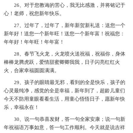
26、对于您教诲的苦心，我无比感激，并将铭记于
心！老师，祝您新年快乐。
27、过年了，过年了，新年新贺新礼送：送您一个
新年好！送您一个新年旺！送您一个新年富！祝福您：
年年好！年年旺！年年富！
28、春节飞火龙，火龙喷火送祝福，祝福你，身体
棒棒龙腾虎跃，爱情甜蜜卿卿我我，日子闪亮红红火
火，合家幸福圆圆满满。
29、孩子的眼睛最无邪，看到的全是快乐，孩子的
心灵最纯净，感觉的全是幸福，新年到了，超龄儿童们
今天不防用童眼看看生活，用童心悟悟日子，愿新年快
乐，幸福永在！
30、说一句恭喜发财，答一句全家安康；说一句新
年祝福语万事如意，答一句工作顺利。今天就是说吉祥