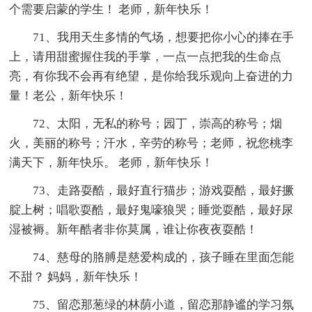
个需要启蒙的学生！ 老师，新年快乐！
71、我用天生多情的气场，想要把你小心的捧在手
上，请用甜蜜握住我的手掌，一点一点把我的生命点
亮，有你我不会再有绝望，是你给我乐观向上奋进的力
量！老公，新年快乐！
72、太阳，无私的称号；园丁，崇高的称号；烟
火，美丽的称号；汗水，辛劳的称号；老师，祝您桃李
满天下，新年快乐。 老师，新年快乐！
73、走路耍酷，最好直行猫步；游戏耍酷，最好撅
腚上树；唱歌耍酷，最好鬼嚎狼哭；睡觉耍酷，最好尿
湿被褥。新年酷者非你莫属，谁让你夜夜耍酷！
74、慈母的胳膊是慈爱构成的，孩子睡在里面怎能
不甜？ 妈妈，新年快乐！
75、留恋那葱绿的林荫小道，留恋那静谧的学习氛