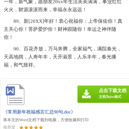
一年，新气象，愿朋友20xx年生活美美满满，事业红红
火火，财源滚滚而来，幸福永永远远！
89、新[20XX]年好！衷心祝福你：上帝保佑你！真
主关心你！菩萨爱护你！财神跟随你！幸运之神伴随
你！
90、百花齐放，万马奔腾，全家福气，满院春光，
天高地阔，人寿年丰，天开淑景，人乐丰年，春光播
福，和气致祥。
点击下载文档
文档为doc格式
《常用新年祝福感言汇总90句.doc》
将本文的Word文档下载到电脑，方便收藏和打印
推荐度：