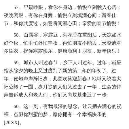
57、早晨睁眼，看你在身边，愉悦立刻驶入心房；
夜晚闭眼，有你在身旁，愉悦立刻填满心间；新春佳
节，和你共度过，如意瞬间灌心田；亲爱的春节愉悦！
58、白露谷，寒露豆，菊花香在重阳后，天凉如水
好个秋，忙里忙外忙丰收，再忙朋友不能丢，天凉请君
多添衣，祝你寒露快乐，健康顺利！朋友，新年快乐！
59、城市人叫过春节，乡下人叫过年。过年，就应
指从除夕的晚上又过度到了新的第二年的年初了。过
年，鞭炮声声辞旧岁，儿童欢笑迎新春！地球又绕着太
阳公转了一圈，岁月提醒人们又过去了一年，生命的钟
声告诉成人和老人们，你们又向坟墓走近了一步。
60、这一刻，有我最深的思念。让云捎去满心的祝
福，点缀你甜蜜的梦，愿你拥有一个幸福快乐的
[20XX]。