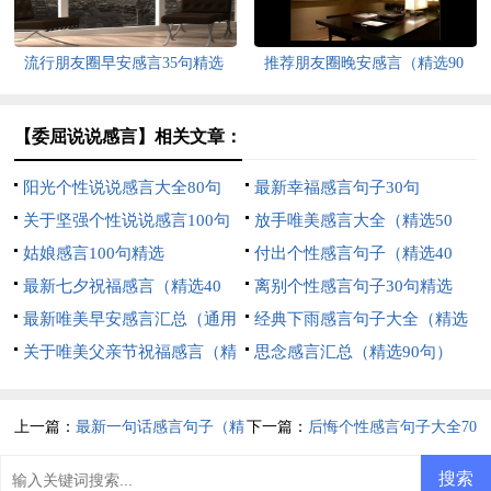
流行朋友圈早安感言35句精选
推荐朋友圈晚安感言（精选90
句）
【委屈说说感言】相关文章：
阳光个性说说感言大全80句
最新幸福感言句子30句
关于坚强个性说说感言100句
放手唯美感言大全（精选50
精选
姑娘感言100句精选
句）
付出个性感言句子（精选40
最新七夕祝福感言（精选40
句）
离别个性感言句子30句精选
句）
最新唯美早安感言汇总（通用
经典下雨感言句子大全（精选
150句）
关于唯美父亲节祝福感言（精
60句）
思念感言汇总（精选90句）
选30句）
上一篇：
最新一句话感言句子（精
下一篇：
后悔个性感言句子大全70
选40句）
句精选