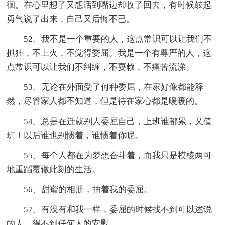
徊。在心里想了又想话到嘴边却收了回去，有时候鼓起
勇气说了出来，自己又后悔不已。
52、我不是一个重要的人，这点常识可以让我们不
抓狂，不上火，不觉得委屈。我是一个有尊严的人，这
点常识可以让我们不纠缠，不耍赖，不痛苦流涕。
53、无论在外面受了何种委屈，在家好像都能释
然，尽管家人都不知道，但是待在家心都是暖暖的。
54、总是在迁就别人委屈自己，上班谁都累，又值
班！以后谁也别惯着，谁惯着你呢。
55、每个人都在为梦想奋斗着，而我只是模棱两可
地重蹈覆辙此刻的生活。
56、甜蜜的相册，抽着我的委屈。
57、有没有和我一样，委屈的时候找不到可以述说
的人，得不到任何人的安慰。