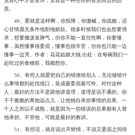
宽容心中才会安详，宽容是一种生存的智慧高贵的品
质。
49、爱就是这样啊，你投降，你缴械，你战败，还
心甘情愿无条件地割地赔款。很多时候我们也会想要强
求，想要撒泼发脾气，但你不能一直任性啊，你要懂
事，虽然懂事很委屈，懂事也很辛苦，但你也只能一边
懂事一边哭。作者：花花姑娘大钱 出处：在每碗我们一
起吃过的食物前，我都想你。
50、有些人就爱把自己的错推给别人，无论做错什
么事情都到处找借口，装成最委屈最可怜。对付这种
人，最好的方法不是跟他讲道理，道理是说不通的。你
干干脆脆的离他远点儿，让他独自承担事情的后果。一
个人之所以不成熟，就是因为一切错误的后果都有人替
他承担。不管他，可能是最好的教训。
51、有些话，就在说出开矫情，不说又委屈之间徘