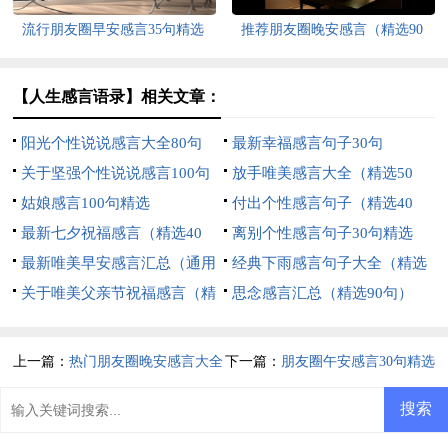
流行朋友圈早安感言35句精选
推荐朋友圈晚安感言（精选90
句）
【人生感言语录】相关文章：
阳光个性说说感言大全80句
最新幸福感言句子30句
关于坚强个性说说感言100句
放手唯美感言大全（精选50
精选
姑娘感言100句精选
句）
付出个性感言句子（精选40
最新七夕祝福感言（精选40
句）
离别个性感言句子30句精选
句）
最新唯美早安感言汇总（通用
经典下雨感言句子大全（精选
150句）
关于唯美父亲节祝福感言（精
60句）
思念感言汇总（精选90句）
选30句）
上一篇：
热门朋友圈晚安感言大全
下一篇：
朋友圈午安感言30句精选
（精选80句）