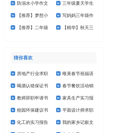
防溺水小学作文
三年级夏天学生
小学作文300字4篇
学作文400字4篇
【推荐】梦想小
写妈妈三年级作
400字三篇
作文
【推荐】二年级
【精华】秋天三
学作文300字4篇
文
的春天作文300字四
年级作文汇编八篇
篇
猜你喜欢
房地产行业求职
唯美春节祝福语
喝酒认错保证书
春节餐饮活动销
信
教师辞职申请书
家具生产实习报
售工作计划
校园环保建议书
平面设计师求职
告
化工的实习报告
我的家乡记叙文
信14篇