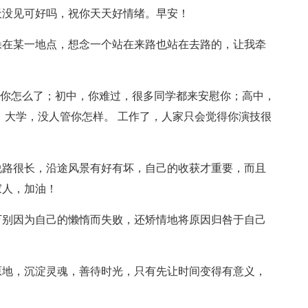
天没见可好吗，祝你天天好情绪。早安！
躲在某一地点，想念一个站在来路也站在去路的，让我牵
来问你怎么了；初中，你难过，很多同学都来安慰你；高中，
 大学，没人管你怎样。 工作了，人家只会觉得你演技很
！
说路很长，沿途风景有好有坏，自己的收获才重要，而且
家人，加油！
万别因为自己的懒惰而失败，还矫情地将原因归咎于自己
原地，沉淀灵魂，善待时光，只有先让时间变得有意义，