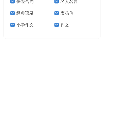
保险合同
名人名言
15篇
经典语录
表扬信
小学作文
作文