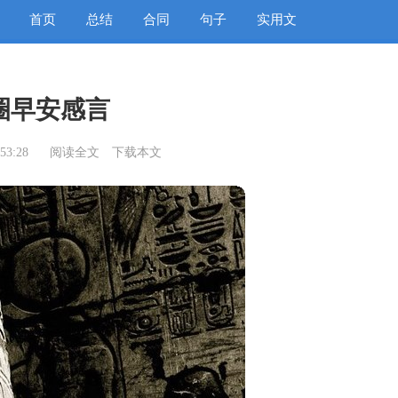
首页
总结
合同
句子
实用文
圈早安感言
53:28
阅读全文
下载本文