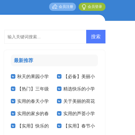
会员注册
会员登录
最新推荐
秋天的果园小学
【必备】美丽小
【热门】三年级
精选快乐的小学
作文300字三篇
学作文300字3篇
实用的春天小学
关于美丽的荷花
叙事作文300字集锦
作文600字十篇
实用的家乡的春
实用的芦荟小学
作文300字3篇
小学作文合集5篇
9篇
【实用】快乐的
【实用】春节小
节小学作文6篇
作文汇总九篇