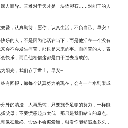
全因人而异。苦难对于天才是一块垫脚石……对能干的人
敢去爱，认真期待；愿你，认真生活，不负自己。早安！
得快乐的人，不是因为他活在当下，而是他活在一个没有
未来会不会发生痛苦，那也是未来的事。而痛苦的人，表
不会快乐，而且他相信这都是由于过去造成的。
成为阳光，我们存于世上。早安~
力终有回报，愿每个认真努力的现在，会有一个水到渠成
会分外的清澄；人再愚钝，只要施予足够的努力，一样能
选择父母；不要愤懑起点太低，那只是我们站立的原点。
人却赢在最终。命运不会偏爱谁，就看你能够追逐多久，