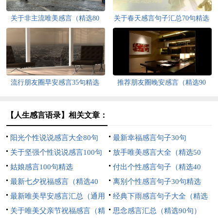
关于非主流唯美感言（精选80
关于春天感言句子汇总70句精选
句）
流行朋友圈早安感言35句精选
推荐朋友圈晚安感言（精选90
句）
【人生感言语录】相关文章：
阳光个性说说感言大全80句
最新幸福感言句子30句
关于坚强个性说说感言100句
放手唯美感言大全（精选50
精选
姑娘感言100句精选
句）
付出个性感言句子（精选40
最新七夕祝福感言（精选40
句）
离别个性感言句子30句精选
句）
最新唯美早安感言汇总（通用
经典下雨感言句子大全（精选
150句）
关于唯美父亲节祝福感言（精
60句）
思念感言汇总（精选90句）