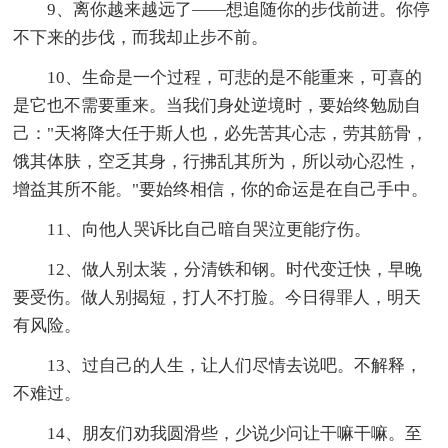
9、离你越来越远了——想追随你的步伐前进。你停
不下来的步伐，而我却止步不前。
10、生命是一个过程，可悲的是不能重来，可喜的
是它也不需要重来。当我们身处逆境时，要始终勉励自
己："天将降大任于斯人也，必先苦其心志，劳其筋骨，
饿其体肤，空乏其身，行拂乱其所为，所以动心忍性，
增益其所不能。"要始终相信，你的命运是在自己手中。
11、向他人哭诉比自己暗自哭泣更能疗伤。
12、做人别太装，分清铁和钢。时代变迁快，早晚
要受伤。做人别揭短，打人不打脸。今日得罪人，明天
有风险。
13、过自己的人生，让人们尽情去说吧。不解释，
不难过。
14、朋友们劝我圆滑些，少说少问让干嘛干嘛。至