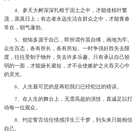
4、参天大树深深扎根于泥土之中，才能使枝叶繁
茂，蒸蒸日上；有志者永远生活在群众之中，才能青春
常在，朝气蓬勃。
5、烦恼多源于自己，即所谓作茧自缚，画地为牢。
众生百态，各有所长，各有所短。一时争强好胜失去限
度，往往受制于物外，失去许多乐趣。只有承认自己较
弱的一面，才能扬长避短，才不会使嫉妒之火吞灭心中
的灵光。
6、人生最可悲的是再犯我们已经犯过的错误。
7、在人生的舞台上，无需高超的演技，真诚足以打
动每一位观众。
8、约定誓言信任情感浮生三千梦，到头来只能相信
自己。