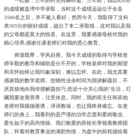
一眨眼，三年的时光转瞬即逝。三年前，我以620分
的成绩被盘湾中学录取，当时这个成绩远远位于全县
3500名之后，并不被人看好，然而今天，我取得了文科
类305分的较好成绩，超出了本二录取线，这对我以及我
的父母都是莫大的惊喜。在这里，我要感谢母校对我的
精心培养,感谢任课老师们对我的悉心教育。
师道既尊，学风自善。我今天成绩的取得与学校老
师辛勤的教导和辅助是分不开的，学校老师对我的期望
和关怀始终让我印象深刻，难以忘怀。在此，我尤其要
感谢我的数学老师。您牺牲业余时间为我讲解题目，不
厌其烦地向我传授解题技巧;您还十分关心我的`生活，叮
嘱我要改善营养，注意休息。同时，我的班主任和其他
老师对我循循善诱，谆谆教诲，也让我终身难忘。在老
师们的身上，我看到的是严谨的治学态度和爱岗敬业、
爱生如子的高尚情操。我们敬爱的薛校长带领着教师团
队，怀着对教育事业的满腔热情，为盘中的前程描绘着