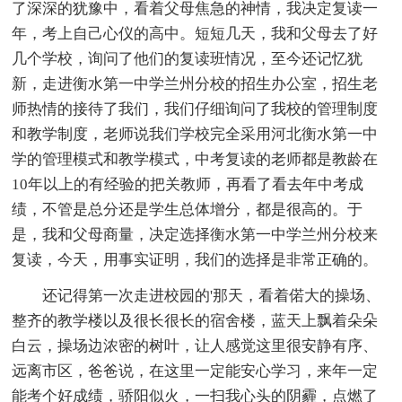
了深深的犹豫中，看着父母焦急的神情，我决定复读一
年，考上自己心仪的高中。短短几天，我和父母去了好
几个学校，询问了他们的复读班情况，至今还记忆犹
新，走进衡水第一中学兰州分校的招生办公室，招生老
师热情的接待了我们，我们仔细询问了我校的管理制度
和教学制度，老师说我们学校完全采用河北衡水第一中
学的管理模式和教学模式，中考复读的老师都是教龄在
10年以上的有经验的把关教师，再看了看去年中考成
绩，不管是总分还是学生总体增分，都是很高的。于
是，我和父母商量，决定选择衡水第一中学兰州分校来
复读，今天，用事实证明，我们的选择是非常正确的。
还记得第一次走进校园的'那天，看着偌大的操场、
整齐的教学楼以及很长很长的宿舍楼，蓝天上飘着朵朵
白云，操场边浓密的树叶，让人感觉这里很安静有序、
远离市区，爸爸说，在这里一定能安心学习，来年一定
能考个好成绩，骄阳似火，一扫我心头的阴霾，点燃了