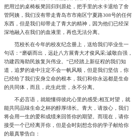
把用过的桌椅板凳回归到原处，把手里的水卡退给了舍
管阿姨，我们没有带走青岛市市南区宁夏路308号的任何
东西，但是我们却带走了青大的精神，因为他们已经深
深地融入在我们的血液里，再也无法分离。
范校长在今年的校友纪念册上，送给我们毕业生一
句话：“磨砺而出，远赴八方展青大才俊风采;诚敬自强，
功建四海助民族复兴伟业。”已经踏上新征程的我们知
道，追梦的途中注定不会一帆风顺，但是我们坚信，你
已经给了我们安身立命的根本，我们和你永远都是生命
的共同体，而且，此生此世，永不分离。
不必言语，就能懂得彼此心里的感受;相互对望，就
能共同品味生命之杯的醇厚绵长。青大，请放心，我们
将会用一生的爱和成绩来回答你的期望。而现在，请你
接受一个已经离开你，但是会时刻想念你的学子献给你
的最真挚告白：