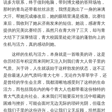
说多方联系，终于借到电脑，带到博文楼的答辩场地，
那时的青岛还带着丝丝凉意，我愣是跑出了一身的淋漓
大汗。帮她完成修改后，她的眼睛里满是感激。比赛结
束后，我收到了她从济南发来的短信。她说，感谢青大
提供的完美比赛经历，虽然只在青大待了三天，却与青
大结下了深厚情谊，青大校园里处处洋溢的蓬勃向上的
生机与活力，真的感动到她。
这样的生机与活力，本身就是一首唯美的诗，这是
你历经百年积淀而来同时又注入到我们青大人骨子里的
气质。兴于诗，人生就该始于这样勃发的状态，这不正
是你最迷人的气质吗!青大七年，无论作为莘莘学子，还
是曾经的学生会主席，我都清晰地感受到了这样的生命
活力，而包括我在内的每个青大人也都带着这份独特的
青大气质走向社会。未来我们可能要应对生活中暗藏的
困难与挫折，可能会面对无边无际的琐碎光阴，但蕴含
在我们子里的这份诗兴，会让我们义无反顾，坦然面对