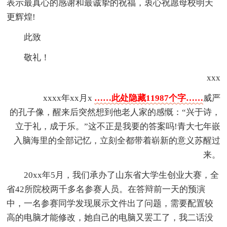
表示最真心的感谢和最诚挚的祝福，衷心祝愿母校明天
更辉煌!
此致
敬礼！
xxx
xxxx年xx月x
……此处隐藏11987个字……
威严
的孔子像，醒来后突然想到他老人家的感慨：“兴于诗，
立于礼，成于乐。”这不正是我要的答案吗!青大七年嵌
入脑海里的全部记忆，立刻全都带着崭新的意义苏醒过
来。
20xx年5月，我们承办了山东省大学生创业大赛，全
省42所院校两千多名参赛人员。在答辩前一天的预演
中，一名参赛同学发现展示文件出了问题，需要配置较
高的电脑才能修改，她自己的电脑又罢工了，我二话没