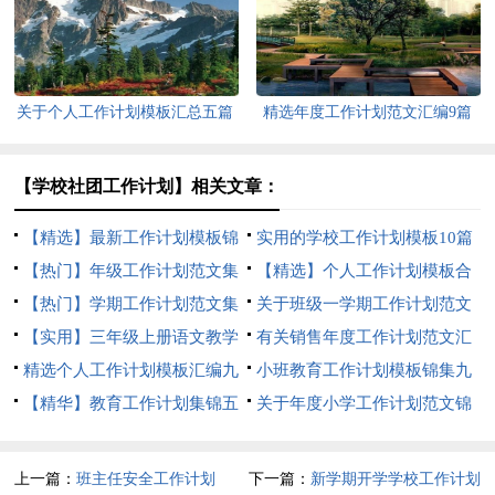
关于个人工作计划模板汇总五篇
精选年度工作计划范文汇编9篇
【学校社团工作计划】相关文章：
【精选】最新工作计划模板锦
实用的学校工作计划模板10篇
集八篇
【热门】年级工作计划范文集
【精选】个人工作计划模板合
合八篇
【热门】学期工作计划范文集
集7篇
关于班级一学期工作计划范文
锦8篇
【实用】三年级上册语文教学
锦集九篇
有关销售年度工作计划范文汇
工作计划3篇
精选个人工作计划模板汇编九
总九篇
小班教育工作计划模板锦集九
篇
【精华】教育工作计划集锦五
篇
关于年度小学工作计划范文锦
篇
集5篇
上一篇：
班主任安全工作计划
下一篇：
新学期开学学校工作计划