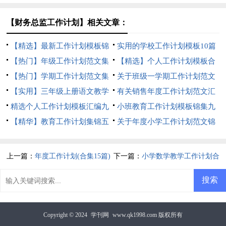
【财务总监工作计划】相关文章：
【精选】最新工作计划模板锦
实用的学校工作计划模板10篇
集八篇
【热门】年级工作计划范文集
【精选】个人工作计划模板合
合八篇
【热门】学期工作计划范文集
集7篇
关于班级一学期工作计划范文
锦8篇
【实用】三年级上册语文教学
锦集九篇
有关销售年度工作计划范文汇
工作计划3篇
精选个人工作计划模板汇编九
总九篇
小班教育工作计划模板锦集九
篇
【精华】教育工作计划集锦五
篇
关于年度小学工作计划范文锦
篇
集5篇
上一篇：
年度工作计划(合集15篇)
下一篇：
小学数学教学工作计划合
集15篇
Copyright © 2024
学刊网
www.qk1998.com 版权所有