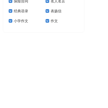
保险合同
名人名言
15篇
经典语录
表扬信
小学作文
作文