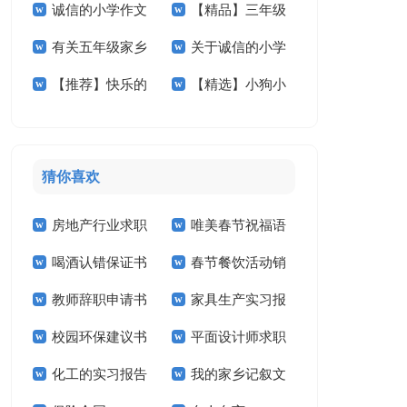
诚信的小学作文
【精品】三年级
想小学作文4篇
家乡的作文锦集六篇
有关五年级家乡
关于诚信的小学
汇总六篇
秋天作文四篇
【推荐】快乐的
【精选】小狗小
的作文集锦6篇
作文合集10篇
春节小学作文三篇
学作文锦集5篇
猜你喜欢
房地产行业求职
唯美春节祝福语
喝酒认错保证书
春节餐饮活动销
信
教师辞职申请书
家具生产实习报
售工作计划
校园环保建议书
平面设计师求职
告
化工的实习报告
我的家乡记叙文
信14篇