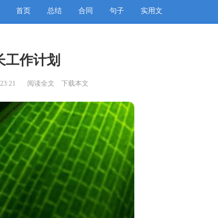
首页
总结
合同
句子
实用文
长工作计划
23:21
阅读全文
下载本文