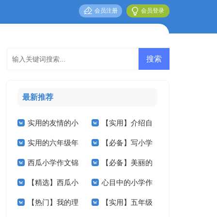
会员注册
会员登录
最新推荐
实用的友情的小
【实用】介绍自
实用的六年级年
【必备】写小学
学作文七篇
己小学作文9篇
西瓜小学作文锦
【必备】美丽的
的作文300字汇编6
的作文七篇
【精选】西瓜小
心目中的小学作
集九篇
小学作文六篇
篇
【热门】我的理
【实用】五年级
学作文合集七篇
文4篇