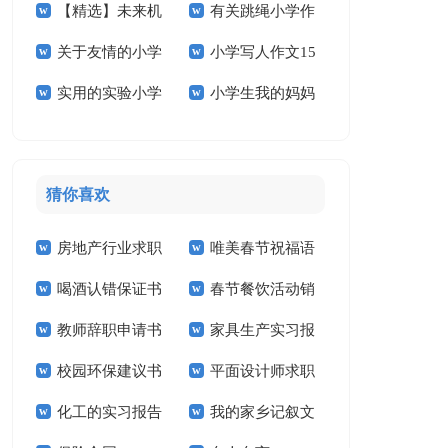
【精选】未来机
有关跳绳小学作
学作文3篇
文锦集九篇
篇
关于友情的小学
小学写人作文15
器人小学作文4篇
文300字10篇
实用的实验小学
小学生我的妈妈
作文合集十篇
篇
的作文400字四篇
作文
猜你喜欢
房地产行业求职
唯美春节祝福语
喝酒认错保证书
春节餐饮活动销
信
教师辞职申请书
家具生产实习报
售工作计划
校园环保建议书
平面设计师求职
告
化工的实习报告
我的家乡记叙文
信14篇