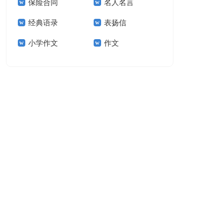
保险合同
名人名言
15篇
经典语录
表扬信
小学作文
作文