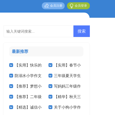
会员注册
会员登录
最新推荐
【实用】快乐的
【实用】春节小
防溺水小学作文
三年级夏天学生
小学作文300字4篇
学作文400字4篇
【推荐】梦想小
写妈妈三年级作
400字三篇
作文
【推荐】二年级
【精华】秋天三
学作文300字4篇
文
【精选】诚信小
关于小狗小学作
的春天作文300字四
年级作文汇编八篇