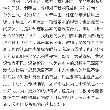
真的十分对不起，教师！我犯的是一个严重的原则
性的问题。我明白，教师对于我的无故旷课的行为也十
分的生气。我也明白，对于学生，保证每堂课按时上
课，不早退，不旷课是一项最基本的职责，也是最基本
的义务。可是我却连最基本的都没有做到。事后，我十
分冷静的想了很久，我渐渐的认识到自我将要为自我的
冲动付出代价了，真是罪有应得。教师反复教导言犹在
耳，严肃认真的表情犹在眼前，我深为震撼，也已经深
刻的认识到事已至此的重要性。如今，大错既成，我深
深懊悔不已。深刻检讨，认为在本人的思想中已深藏了
致命的错误：思想觉悟不高，本人对他人的尊重不够，
以后我将对教师有更多的尊重。对重要事项重视严重不
足。平时生活作风懒散，如果不是因为过于懒散也不至
于如此。为了更好的认识错误，也是为了让教师你能够
相信学生我能够真正的改正自我的错误，保证不再重
犯，我将自我所犯的错误归结如下：