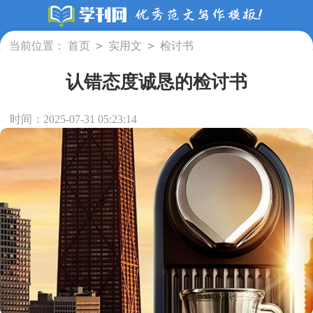
>
>
当前位置：
首页
实用文
检讨书
认错态度诚恳的检讨书
时间：2025-07-31 05:23:14