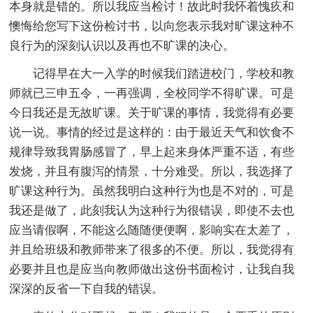
本身就是错的。所以我应当检讨！故此时我怀着愧疚和
懊悔给您写下这份检讨书，以向您表示我对旷课这种不
良行为的深刻认识以及再也不旷课的决心。
记得早在大一入学的时候我们踏进校门，学校和教
师就已三申五令，一再强调，全校同学不得旷课。可是
今日我还是无故旷课。关于旷课的事情，我觉得有必要
说一说。事情的经过是这样的：由于最近天气和饮食不
规律导致我胃肠感冒了，早上起来身体严重不适，有些
发烧，并且有腹泻的情景，十分难受。所以，我选择了
旷课这种行为。虽然我明白这种行为也是不对的，可是
我还是做了，此刻我认为这种行为很错误，即使不去也
应当请假啊，不能这么随随便便啊，影响实在太差了，
并且给班级和教师带来了很多的不便。所以，我觉得有
必要并且也是应当向教师做出这份书面检讨，让我自我
深深的反省一下自我的错误。