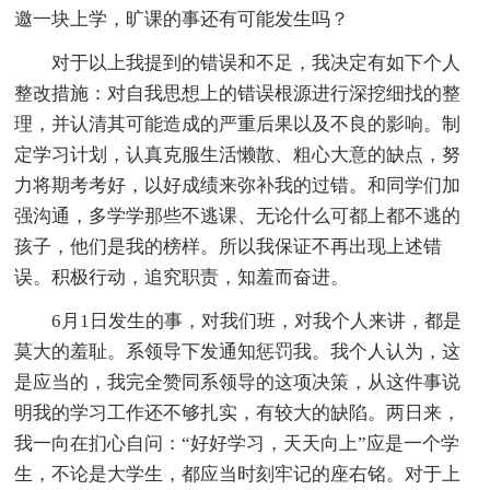
邀一块上学，旷课的事还有可能发生吗？
对于以上我提到的错误和不足，我决定有如下个人
整改措施：对自我思想上的错误根源进行深挖细找的整
理，并认清其可能造成的严重后果以及不良的影响。制
定学习计划，认真克服生活懒散、粗心大意的缺点，努
力将期考考好，以好成绩来弥补我的过错。和同学们加
强沟通，多学学那些不逃课、无论什么可都上都不逃的
孩子，他们是我的榜样。所以我保证不再出现上述错
误。积极行动，追究职责，知羞而奋进。
6月1日发生的事，对我们班，对我个人来讲，都是
莫大的羞耻。系领导下发通知惩罚我。我个人认为，这
是应当的，我完全赞同系领导的这项决策，从这件事说
明我的学习工作还不够扎实，有较大的缺陷。两日来，
我一向在扪心自问：“好好学习，天天向上”应是一个学
生，不论是大学生，都应当时刻牢记的座右铭。对于上