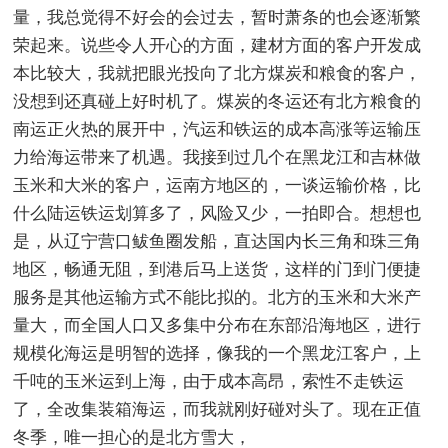
量，我总觉得不好会的会过去，暂时萧条的也会逐渐繁
荣起来。说些令人开心的方面，建材方面的客户开发成
本比较大，我就把眼光投向了北方煤炭和粮食的客户，
没想到还真碰上好时机了。煤炭的冬运还有北方粮食的
南运正火热的展开中，汽运和铁运的成本高涨等运输压
力给海运带来了机遇。我接到过几个在黑龙江和吉林做
玉米和大米的客户，运南方地区的，一谈运输价格，比
什么陆运铁运划算多了，风险又少，一拍即合。想想也
是，从辽宁营口鲅鱼圈发船，直达国内长三角和珠三角
地区，畅通无阻，到港后马上送货，这样的门到门便捷
服务是其他运输方式不能比拟的。北方的玉米和大米产
量大，而全国人口又多集中分布在东部沿海地区，进行
规模化海运是明智的选择，像我的一个黑龙江客户，上
千吨的玉米运到上海，由于成本高昂，索性不走铁运
了，全改集装箱海运，而我就刚好碰对头了。现在正值
冬季，唯一担心的是北方雪大，