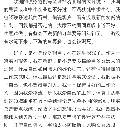
欧洲的债务危机等全球经济衰退的大环境下，我国
的民营或者中小企业也不好过，可谓狭缝中求生存。我
曾经联系过我的石材、陶瓷客户，看有没最新的发货的
计划，回复都是否定的，大家不约而同直叹市道不好，
生意难做，有些甚至说新的订单要等明年初了。上游没
有水流下来，下游的鱼再多，也会被渴死。
好了，是不是经济拐点，不在这里深究了。作为一
篇实习报告，我在考虑，是不是要多描绘点多么宏大的
远景，抒发自己如何强大的雄心壮志，还有值得憧憬的
工作未来呢。但我最后还是想用事实来说话，我欺骗不
了自己，也不想愚弄别人。我一直保持良好的工作心
态，因为我爱物流，所以我爱自己的工作，但真正从事
到这领域跟坐在教室学到理论是完全不同的状况，现实
总是带点残酷，没教室里幻想得那么美好。我们既然不
能伟大到去改变一切，那就要坚强的遵守这些丛林法
则，并使自己强大。牢骚太盛防肠断，风物长宜放眼