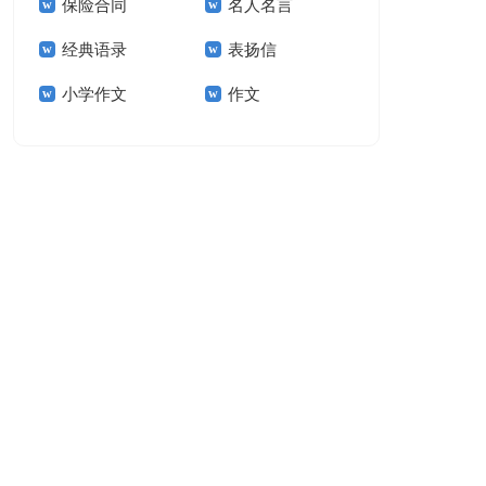
保险合同
名人名言
15篇
经典语录
表扬信
小学作文
作文