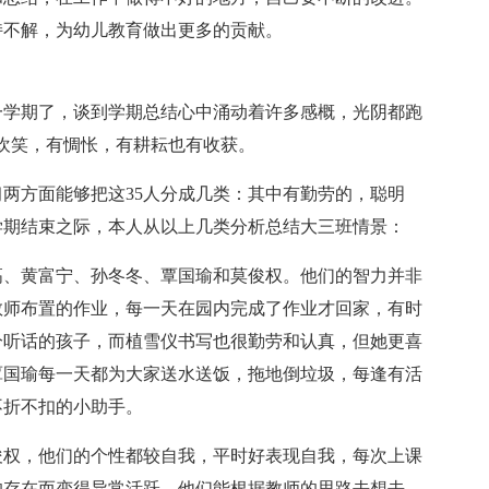
持不解，为幼儿教育做出更多的贡献。
一学期了，谈到学期总结心中涌动着许多感概，光阴都跑
欢笑，有惆怅，有耕耘也有收获。
习两方面能够把这35人分成几类：其中有勤劳的，聪明
学期结束之际，本人从以上几类分析总结大三班情景：
高、黄富宁、孙冬冬、覃国瑜和莫俊权。他们的智力并非
教师布置的作业，每一天在园内完成了作业才回家，有时
分听话的孩子，而植雪仪书写也很勤劳和认真，但她更喜
覃国瑜每一天都为大家送水送饭，拖地倒垃圾，每逢有活
不折不扣的小助手。
俊权，他们的个性都较自我，平时好表现自我，每次上课
的存在而变得异常活跃，他们能根据教师的思路去想去