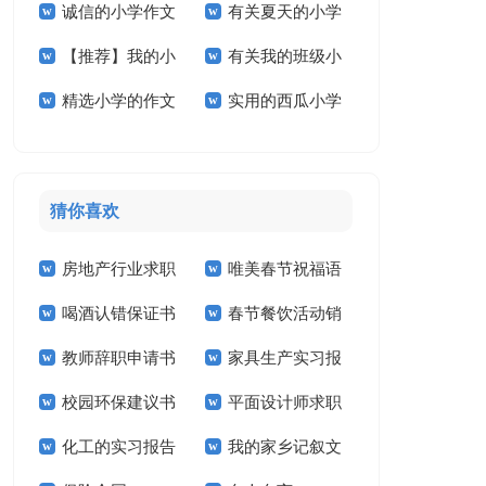
诚信的小学作文
有关夏天的小学
文300字合集10篇
学作文300字四篇
篇
【推荐】我的小
有关我的班级小
汇编6篇
作文合集五篇
精选小学的作文
实用的西瓜小学
学作文合集8篇
学作文合集9篇
600字合集六篇
作文8篇
猜你喜欢
房地产行业求职
唯美春节祝福语
喝酒认错保证书
春节餐饮活动销
信
教师辞职申请书
家具生产实习报
售工作计划
校园环保建议书
平面设计师求职
告
化工的实习报告
我的家乡记叙文
信14篇