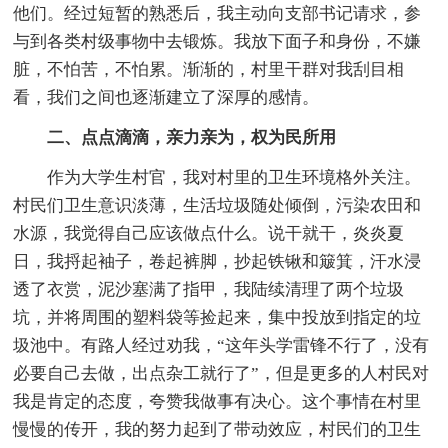
他们。经过短暂的熟悉后，我主动向支部书记请求，参
与到各类村级事物中去锻炼。我放下面子和身份，不嫌
脏，不怕苦，不怕累。渐渐的，村里干群对我刮目相
看，我们之间也逐渐建立了深厚的感情。
二、点点滴滴，亲力亲为，权为民所用
作为大学生村官，我对村里的卫生环境格外关注。
村民们卫生意识淡薄，生活垃圾随处倾倒，污染农田和
水源，我觉得自己应该做点什么。说干就干，炎炎夏
日，我捋起袖子，卷起裤脚，抄起铁锹和簸箕，汗水浸
透了衣赏，泥沙塞满了指甲，我陆续清理了两个垃圾
坑，并将周围的塑料袋等捡起来，集中投放到指定的垃
圾池中。有路人经过劝我，“这年头学雷锋不行了，没有
必要自己去做，出点杂工就行了”，但是更多的人村民对
我是肯定的态度，夸赞我做事有决心。这个事情在村里
慢慢的传开，我的努力起到了带动效应，村民们的卫生