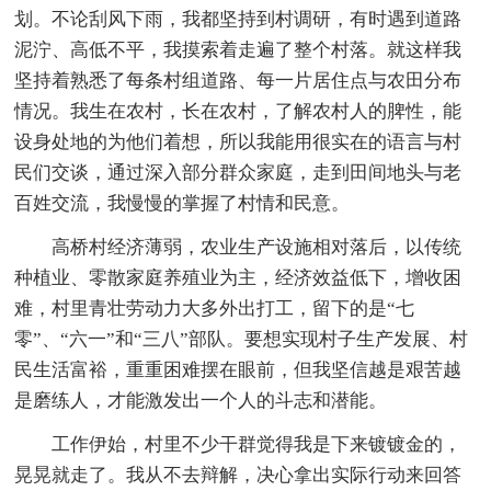
划。不论刮风下雨，我都坚持到村调研，有时遇到道路
泥泞、高低不平，我摸索着走遍了整个村落。就这样我
坚持着熟悉了每条村组道路、每一片居住点与农田分布
情况。我生在农村，长在农村，了解农村人的脾性，能
设身处地的为他们着想，所以我能用很实在的语言与村
民们交谈，通过深入部分群众家庭，走到田间地头与老
百姓交流，我慢慢的掌握了村情和民意。
高桥村经济薄弱，农业生产设施相对落后，以传统
种植业、零散家庭养殖业为主，经济效益低下，增收困
难，村里青壮劳动力大多外出打工，留下的是“七
零”、“六一”和“三八”部队。要想实现村子生产发展、村
民生活富裕，重重困难摆在眼前，但我坚信越是艰苦越
是磨练人，才能激发出一个人的斗志和潜能。
工作伊始，村里不少干群觉得我是下来镀镀金的，
晃晃就走了。我从不去辩解，决心拿出实际行动来回答