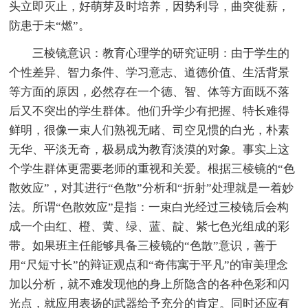
头立即灭止，好萌芽及时培养，因势利导，曲突徙薪，
防患于未“燃”。
三棱镜意识：教育心理学的研究证明：由于学生的
个性差异、智力条件、学习意志、道德价值、生活背景
等方面的原因，必然存在一个德、智、体等方面既不落
后又不突出的学生群体。他们升学少有把握、特长难得
鲜明，很像一束人们熟视无睹、司空见惯的白光，朴素
无华、平淡无奇，极易成为教育淡漠的对象。事实上这
个学生群体更需要老师的重视和关爱。根据三棱镜的“色
散效应”，对其进行“色散”分析和“折射”处理就是一着妙
法。所谓“色散效应”是指：一束白光经过三棱镜后会构
成一个由红、橙、黄、绿、蓝、靛、紫七色光组成的彩
带。如果班主任能够具备三棱镜的“色散”意识，善于
用“尺短寸长”的辩证观点和“奇伟寓于平凡”的审美理念
加以分析，就不难发现他的身上所隐含的各种色彩和闪
光点，就应用表扬的武器给予充分的肯定。同时还应有