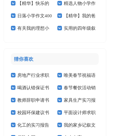
【精华】快乐的
精选人物小学作
小学作文汇总五篇
作文汇编5篇
篇
日落小学作文400
【精华】我的爸
春节小学作文五篇
文300字9篇
有关我的理想小
实用的四年级叙
字合集八篇
爸小学作文五篇
学作文四篇
事作文300字汇总八
篇
猜你喜欢
房地产行业求职
唯美春节祝福语
喝酒认错保证书
春节餐饮活动销
信
教师辞职申请书
家具生产实习报
售工作计划
校园环保建议书
平面设计师求职
告
化工的实习报告
我的家乡记叙文
信14篇