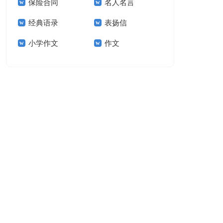
保险合同
名人名言
15篇
经典语录
表扬信
小学作文
作文