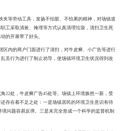
铁夹等劳动工具，发扬不怕脏、不怕累的精神，对场镇道
部职工采取清捡、掩埋等方式认真清理垃圾，清扫卫生死
活动的开展带了好头。
辖区内的商户门面进行了清扫，对牛皮癣、小广告等进行
、乱丢行为进行了制止劝导，使场镇环境卫生状况得到改
角22处，牛皮癣广告45处等。场镇上环境焕然一新，受
作还存在着不足之处：一是场镇居民的环境卫生意识有待
环境问题容易反弹。三是未完全形成一个科学的监督机制