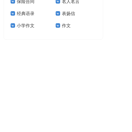
保险合同
名人名言
15篇
经典语录
表扬信
小学作文
作文