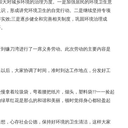
加大对城乡环境的治理力度。一是加强居民的环境卫生意
认识，形成讲究环境卫生的自觉行动。二是继续坚持专项
实效;三是逐步健全和完善相关制度，巩固环境治理成
平。
愿者到镰刀湾进行了一席义务劳动。此次劳动的主要内容是
出以后，大家协调了时间，准时到达工作地点，分发好工
慢拿着垃圾袋，弯着腰把纸片，烟头，塑料袋??一一捡起
的绿草红花是那么的和谐和美丽，顿时觉得身心都轻盈起
着想，心存社会公德，保持好环境的卫生清洁，这样大家