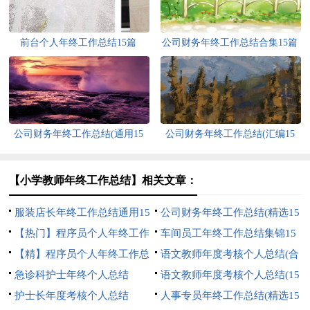
前台个人年终工作总结15篇
公司财务年终工作总结合集15篇
公司财务年终工作总结(通用15
公司财务年终工作总结(汇编15
篇)
篇)
【小学教师年终工作总结】相关文章：
服装店长年终工作总结通用15
公司财务年终工作总结(精选15
篇
【热门】程序员个人年终工作
篇)
车间员工年终工作总结集锦15
总结
【精】程序员个人年终工作总
篇
语文教师年度考核个人总结(合
结
急诊科护士年终个人总结
集15篇)
语文教师年度考核个人总结(15
护士长年度考核个人总结
篇)
人事专员年终工作总结(精选15