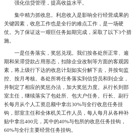
强化信贷管理，提高收益水平。
集中精力抓收息。利息收入是影响全行经营成果的
关键因素，收息工作也是全行的难点工作，是一场硬
仗。为了保证这一艰巨任务如期完成，采取了以下3个措
施。
一是任务落实，奖惩兑现。我们按各处所正常、逾
期和呆滞贷款占用形态，扣除企业改制等方面的客观因
素，将上级行下达的收息计划如实分解下去，并按旬监
控、按月考核。各处所将任务落实到信贷员和到企业，
并制定了相应的奖惩办法，加大奖惩力度。从行长到部
室主任，继续落实了包处所、包大户任务。行长、副行
长每月从个人工资总额中拿出30%与全行收息任务挂
钩，部室主任和全体机关工作人员，每人每月从各种补
贴中拿出400元，其中的40%与包所的收息任务挂钩，
60%与全行主要经营任务挂钩。