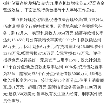
抓好储蓄存款,增强资金势力;重点抓好增收节支,提高资金
营运效益， 下面是银行前台接待个人年终工作总结。
重点抓好规范化管理,促进依法合规经营;重点抓好队
伍建设,提高全行的整体素质。圆满地完成了主要经营任
务，到12月末，实现利息收入3054万元;储蓄存款增长率
达到15.45%;对公存款增长率实现0.9%;外币存款额达到
86万美元，比计划多6万美元;存贷增量比例26.66%;费用
1378万元;帐面亏损3716万元;实际亏损4573万元。评价
指标也完成得很好：无息资产占用率15%，仅比计划差
0.2个百分点;新放贷款正常率达到100%;以资抵债处置率
为23%，超额完成3个百分点;偿还借款3000万元;非利息
收入增长率为-75%，较计划差95个百分点;信用卡消费额
完成61万元，超额1万元;国际结算业务额达到1100万美
元;超额350万美元;当年没有发生重大经济、刑事案件或
责任事故。