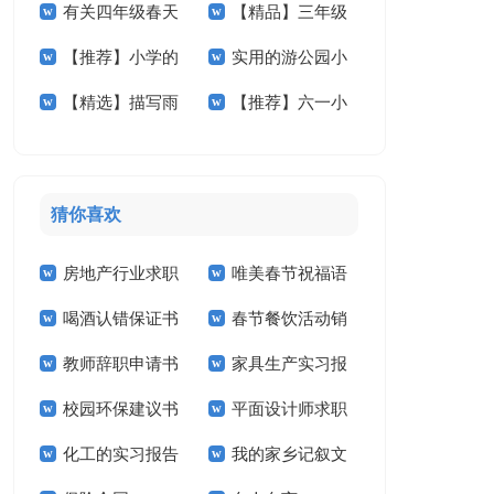
有关四年级春天
【精品】三年级
文锦集5篇
文五篇
【推荐】小学的
实用的游公园小
作文300字集锦10篇
校园的作文四篇
【精选】描写雨
【推荐】六一小
作文400字六篇
学作文3篇
的小学作文300字4
学作文4篇
篇
猜你喜欢
房地产行业求职
唯美春节祝福语
喝酒认错保证书
春节餐饮活动销
信
教师辞职申请书
家具生产实习报
售工作计划
校园环保建议书
平面设计师求职
告
化工的实习报告
我的家乡记叙文
信14篇