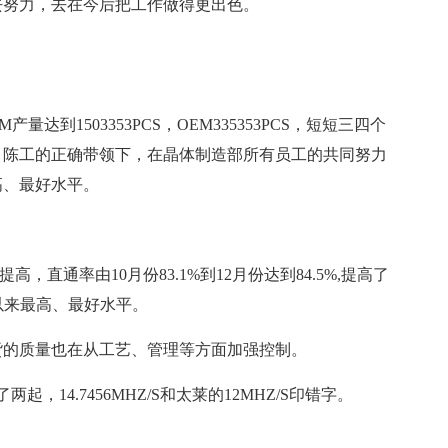
去努力，去在今后把工作做得更出色。
产量达到1503353PCS，OEM335353PCS，短短三四个
、陈工的正确带领下，在晶体制造部所有员工的共同努力
高、最好水平。
，直通率由10月份83.1%到12月份达到84.5%,提高了
以来最高、最好水平。
出货的质量也在从工艺、管理等方面加强控制。
起，14.7456MHZ/S和太莱的12MHZ/S印错字。