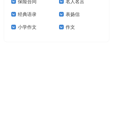
保险合同
名人名言
15篇
经典语录
表扬信
小学作文
作文