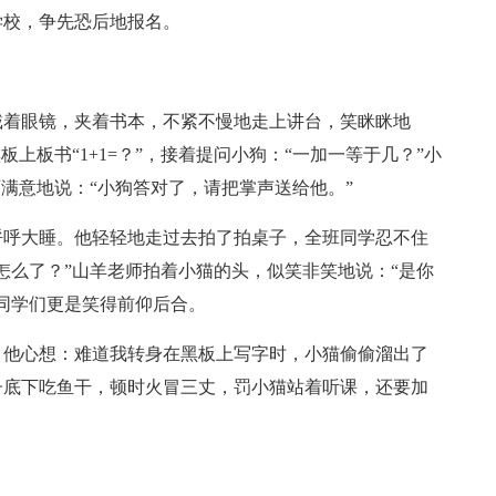
学校，争先恐后地报名。
戴着眼镜，夹着书本，不紧不慢地走上讲台，笑眯眯地
板上板书“1+1=？”，接着提问小狗：“一加一等于几？”小
满意地说：“小狗答对了，请把掌声送给他。”
呼呼大睡。他轻轻地走过去拍了拍桌子，全班同学忍不住
怎么了？”山羊老师拍着小猫的头，似笑非笑地说：“是你
同学们更是笑得前仰后合。
，他心想：难道我转身在黑板上写字时，小猫偷偷溜出了
子底下吃鱼干，顿时火冒三丈，罚小猫站着听课，还要加