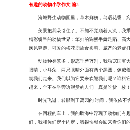
有趣的动物小学作文 篇5
淹城野生动物园里，草木鲜妍，鸟语花香，
美景把我吸引住了。不知不觉顺着人流，我
精彩纷呈的动物世界：笨拙的狗熊手舞足蹈、高
疾风奔跑、可爱的梅花鹿舔食卖萌、威严的老虎
动物种类繁多，形态千差万别，我独宠国宝
眼睛，小耳朵，两只眼睛外面有两个黑圈，像戴
朝我们走来。我们以为它要来欢迎我们呢？谁料
起来，全不在乎旁边观赏的人们，真是吃货一枚
时光飞逝，转眼到了离园的'时间，我依依不
在回程的车上，我的脑海中浮现了动物们有
们，我和你们定个约定，我很快就会回来看你们