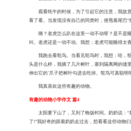
观看牦牛的时候，为了引起它的注意，我故意
看了看。当发现没有自己的同类时，便甩着尾巴“
咦？老虎怎么趴在这里一动不动呀？是不是
叫。老虎还是一动不动。我想：老虎可能睡得太
我跑去看鸵鸟。当看见鸵鸟时，我想：哇，
头是什么样，我摘了几片树叶，塞到隔离网的缝里
伸出它的`爪子把树叶勾进去吃掉。鸵鸟可真聪明
我真喜欢这些有趣的动物。
有趣的动物小学作文 篇4
太阳要下山了，又到了晚饭时间。奶奶说：“
了!”我好奇的跟着奶奶走过去，想看看这些动物