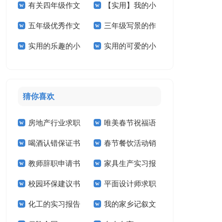
有关四年级作文
【实用】我的小
学作文三篇
作文4篇
五年级优秀作文
三年级写景的作
300字5篇
学作文3篇
实用的乐趣的小
实用的可爱的小
汇总五篇
文
学作文三篇
学作文四篇
猜你喜欢
房地产行业求职
唯美春节祝福语
喝酒认错保证书
春节餐饮活动销
信
教师辞职申请书
家具生产实习报
售工作计划
校园环保建议书
平面设计师求职
告
化工的实习报告
我的家乡记叙文
信14篇