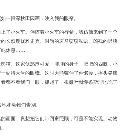
宛如一幅深秋田园画，映入我的眼帘。
乘上了小火车。伴随着小火车的行驶，我仿佛来到了一个
大的长颈鹿优雅走秀、时尚的斑马窃窃私语、凶残的野狼
打盹休息……
大熊猫。这家伙憨厚可爱，胖胖的身子，肥肥的四肢，小
着一副特大号的眼镜。这时大熊猫伸了伸懒腰，摇头晃脑
它看都不看我们一眼，抓起了一根嫩叶就慢条斯理地吃了
！
舍地和动物们告别。
趣的画面，真想把它们带回家照顾，可是不能实现。动物
的。