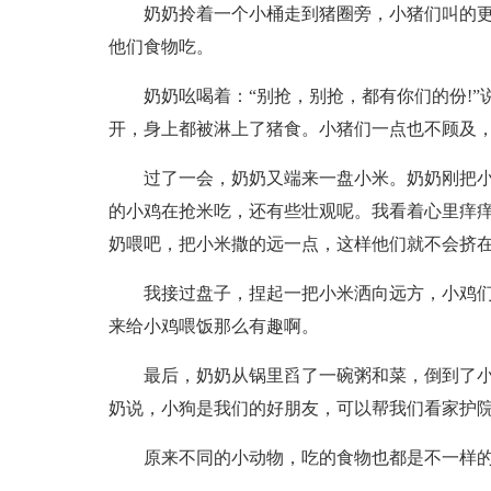
奶奶拎着一个小桶走到猪圈旁，小猪们叫的
他们食物吃。
奶奶吆喝着：“别抢，别抢，都有你们的份!”
开，身上都被淋上了猪食。小猪们一点也不顾及
过了一会，奶奶又端来一盘小米。奶奶刚把
的小鸡在抢米吃，还有些壮观呢。我看着心里痒痒
奶喂吧，把小米撒的远一点，这样他们就不会挤在
我接过盘子，捏起一把小米洒向远方，小鸡
来给小鸡喂饭那么有趣啊。
最后，奶奶从锅里舀了一碗粥和菜，倒到了
奶说，小狗是我们的好朋友，可以帮我们看家护
原来不同的小动物，吃的食物也都是不一样的