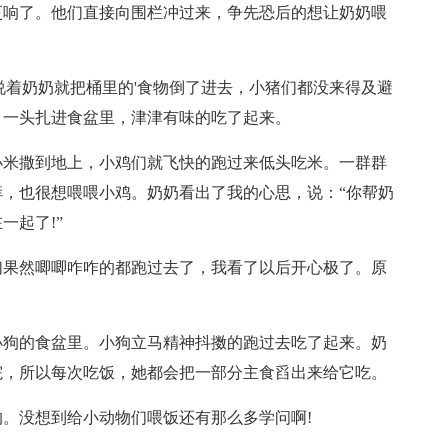
更响了。他们直接向围栏冲过来，争先恐后的想让奶奶喂
说着奶奶就把桶里的'食物倒了进去，小猪们都没来得及避
，一头扎进食盆里，津津有味的吃了起来。
小米撒到地上，小鸡们就飞快的跑过来低头吃米。一群群
，也很想喂喂小鸡。奶奶看出了我的心思，说：“你帮奶
一起了!”
们果然唧唧咋咋的都跑过去了，我看了以后开心极了。原
小狗的食盆里。小狗立马精神抖擞的跑过去吃了起来。奶
院，所以每次吃饭，她都会把一部分主食舀出来给它吃。
。没想到给小动物们喂饭还有那么多学问啊!