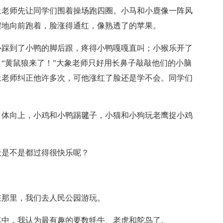
象老师先让同学们围着操场跑四圈。小马和小鹿像一阵风
摆地向前跑着，脸涨得通红，像熟透了的苹果。
心踩到了小鸭的脚后跟，疼得小鸭嘎嘎直叫；小猴乐开了
“黄鼠狼来了！”大象老师只好用长鼻子敲敲他们的小脑
象老师纠正他许多次，可他涨红了脸还是学不会。同学们
引体向上，小鸡和小鸭踢毽子，小猫和小狗玩老鹰捉小鸡
天是不是都过得很快乐呢？
在那里，我们去人民公园游玩。
其中，我认为最有趣的要数牦牛、老虎和鸵鸟了。