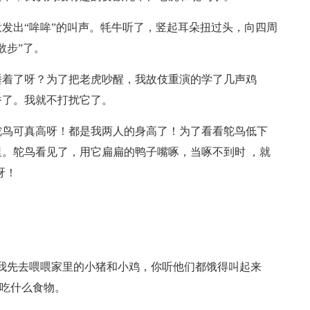
发出“哞哞”的叫声。牦牛听了，竖起耳朵扭过头，向四周
散步”了。
睡着了呀？为了把老虎吵醒，我故伎重演的学了几声鸡
香了。我就不打扰它了。
鸵鸟可真高呀！都是我两人的身高了！为了看看鸵鸟低下
。鸵鸟看见了，用它扁扁的鸭子嘴啄，当啄不到时 ，就
呀！
我先去喂喂家里的小猪和小鸡，你听他们都饿得叫起来
们吃什么食物。