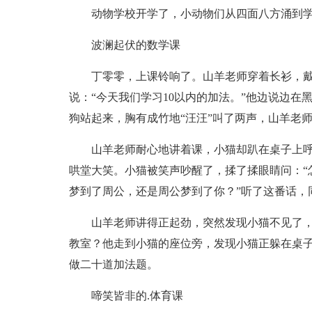
动物学校开学了，小动物们从四面八方涌到
波澜起伏的数学课
丁零零，上课铃响了。山羊老师穿着长衫，
说：“今天我们学习10以内的加法。”他边说边在黑
狗站起来，胸有成竹地“汪汪”叫了两声，山羊老师
山羊老师耐心地讲着课，小猫却趴在桌子上
哄堂大笑。小猫被笑声吵醒了，揉了揉眼睛问：“
梦到了周公，还是周公梦到了你？”听了这番话，
山羊老师讲得正起劲，突然发现小猫不见了
教室？他走到小猫的座位旁，发现小猫正躲在桌
做二十道加法题。
啼笑皆非的.体育课