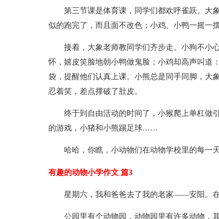
第三节课是体育课，同学们都欢呼雀跃。大
似的跑完了，而且面不改色；小鸡、小鸭一摇一
接着，大象老师教同学们齐步走。小狗不小
怀，嬉皮笑脸地朝小鸭做鬼脸；小鸡却高声叫道：
袋，提醒他们认真上课。小熊总是同手同脚，大
忍着笑，差点撑破了肚皮。
终于到自由活动的时间了，小猴爬上单杠做
的游戏，小猪和小熊踢足球……
哈哈，你瞧，小动物们在动物学校里的每一
有趣的动物小学作文 篇3
星期六，我和爸爸去了我的老家——安阳。
公园里有个动物园，动物园里有许多动物，