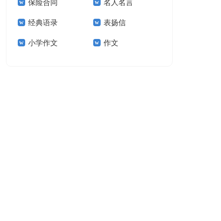
保险合同
名人名言
15篇
经典语录
表扬信
小学作文
作文