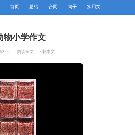
首页
总结
合同
句子
实用文
动物小学作文
52:02
阅读全文
下载本文