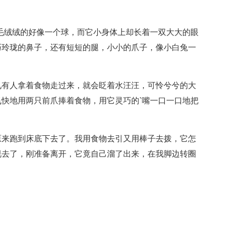
毛绒绒的好像一个球，而它小身体上却长着一双大大的眼
巧玲珑的鼻子，还有短短的腿，小小的爪子，像小白兔一
见有人拿着食物走过来，就会眨着水汪汪，可怜兮兮的大
快地用两只前爪捧着食物，用它灵巧的`嘴一口一口地把
原来跑到床底下去了。我用食物去引又用棒子去拨，它怎
视去了，刚准备离开，它竟自己溜了出来，在我脚边转圈