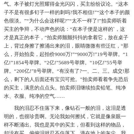
气。本子被灯光照耀得金光闪闪，买主纷纷议论。“这本
子不是有很多钉子一样的刺吗?我不相信!”“这个本子的颜
色很淡。”“为什么会这样呢?”“太不一样了!”拍卖师听着
买主的争辩，不动声色的说：“在本子便是这样的`，这
才是真正的本子，”拍卖师颤颤抖抖的拿着它，放在桌子
上，背过身擦了擦涌出来的泪，眼睛微微有些泛红，“那
么，开始拍卖，起拍价9000万!”“9000万!”19号举牌。“1
亿!”1854号举牌。“2亿!”5689号举牌。“10亿!”55号举
牌。“200亿!”8号举牌。“有没有了?一、二、三。成交!那
么，剩下的人后面还有宝贝可抢。”拍卖师看着争先恐后
的买主，满意的点点头。拍卖师泪继续拍卖铅笔、纯净
水、衣服、纯净的空气……
我的泪忍不住落下来，像钻石一般的泪，这泪是透
明的，也很珍贵啊。无论我如何擦拭，它就是像泉眼一
样不断涌出。我也是其中的买主，但看到这样的物品，
却没有买，偏偏泪就忍不住落下，滴在地上的灰尘。我