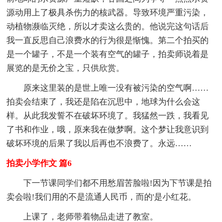
源动用上了极具杀伤力的核武器。导致环境严重污染，
动植物濒临灭绝，所以才卖这么贵的。他说完这句话后
我一直反思自己浪费水的行为很是惭愧。第二个拍买的
是一个罐子，不是一个装有空气的罐子，拍卖师说着是
展览的是无价之宝，只供欣赏。
原来这里装的是世上唯一没有被污染的空气啊……
拍卖会结束了，我还是陷在沉思中，地球为什么会这
样。从此我发誓不在破坏环境了。我猛然一跌，我看见
了书和作业，哦，原来我在做梦啊。这个梦让我意识到
破坏环境的后果了我以后再也不浪费了。永远……
拍卖小学作文 篇6
下一节课同学们都不用愁眉苦脸啦!因为下节课是拍
卖会啦!我们用的不是流通人民币，而的'是小红花。
上课了，老师带着物品走进了教室。