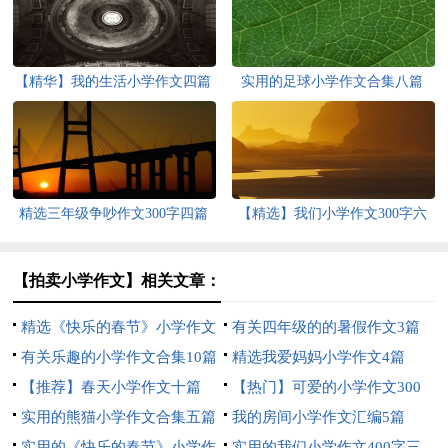
【精华】我的生活小学作文四篇
实用的足球小学作文合集八篇
精选三年级争吵作文300字四篇
【精选】我们小学作文300字六
篇
【拍卖小学作文】相关文章：
精选《快乐的春节》小学作文
有关四年级的的暑假作文3篇
合集九篇
有关乐趣的小学作文合集10篇
精选我爱妈妈小学作文4篇
【推荐】春天小学作文十篇
【热门】可爱的小学作文300
实用的熊猫小学作文合集五篇
字3篇
我的房间小学作文汇编5篇
实用的《快乐的春节》小学作
实用的我们小学作文400字三