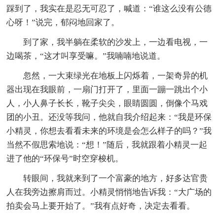
踩到了，我实在是忍无可忍了，喊道：“谁这么没有公德
心呀！”说完，郁闷地回家了。
到了家，我半躺在柔软的沙发上，一边看电视，一
边喝茶，“这才叫享受嘛。”我喃喃地说道。
忽然，一大束绿光在地板上闪烁着，一架奇异的机
器出现在我眼前，一扇门打开了，里面一蹦一跳出个小
人，小人鼻子长长，靴子尖尖，眼睛圆圆，倒像个马戏
团的小丑。还没等我问，他就自我介绍起来：“我是环保
小精灵，你想去看看未来的环境是会怎么样子的吗？”我
当然不假思索地说：“想！”随后，我就跟着小精灵一起
进了他的“环保号”时空穿梭机。
转眼间，我就来到了一个富豪的地方，好多达官贵
人在我旁边擦肩而过。小精灵悄悄地告诉我：“大广场的
拍卖会马上要开始了。”我有点好奇，决定去看看。