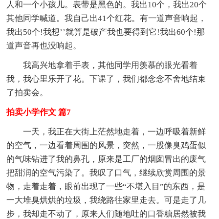
人和一个小孩儿。表带是黑色的。我出10个，我出20个
其他同学喊道。我自己出41个红花。有一道声音响起，
我出50个!我想’’就算是破产我也要得到它!我出60个!那
道声音再也没响起。
我高兴地拿着手表，其他同学用羡慕的眼光看着
我，我心里乐开了花。下课了，我们都念念不舍地结束
了拍卖会。
拍卖小学作文 篇7
一天，我正在大街上茫然地走着，一边呼吸着新鲜
的空气，一边看着周围的风景，突然，一股像臭鸡蛋似
的气味钻进了我的鼻孔，原来是工厂的烟囱冒出的废气
把甜润的空气污染了。我叹了口气，继续欣赏周围的景
物，走着走着，眼前出现了一些“不堪入目”的东西，是
一大堆臭烘烘的垃圾，我绕路往家里走去。可是走了几
步，我却走不动了，原来人们随地吐的口香糖居然被我