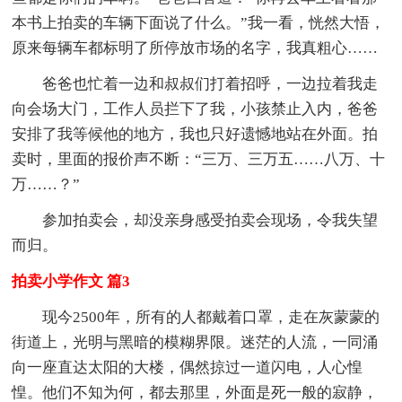
本书上拍卖的车辆下面说了什么。”我一看，恍然大悟，
原来每辆车都标明了所停放市场的名字，我真粗心……
爸爸也忙着一边和叔叔们打着招呼，一边拉着我走
向会场大门，工作人员拦下了我，小孩禁止入内，爸爸
安排了我等候他的地方，我也只好遗憾地站在外面。拍
卖时，里面的报价声不断：“三万、三万五……八万、十
万……？”
参加拍卖会，却没亲身感受拍卖会现场，令我失望
而归。
拍卖小学作文 篇3
现今2500年，所有的人都戴着口罩，走在灰蒙蒙的
街道上，光明与黑暗的模糊界限。迷茫的人流，一同涌
向一座直达太阳的大楼，偶然掠过一道闪电，人心惶
惶。他们不知为何，都去那里，外面是死一般的寂静，