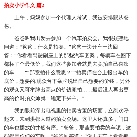
拍卖小学作文 篇2
上午，妈妈参加一个代理人考试，我被安排跟从爸
爸。
爸爸叫我出发去参加一个汽车拍卖会。我很疑惑地
问道：“爸爸，什么是拍卖。”爸爸一边开车一边回
答：“你看看驾驶副座上的那些汽车图案，每辆车在图下
都标了个最低价，我们这些参加者就是去竞拍自己喜欢
的车……”“那竞拍什么意思？”“拍卖师在台上报出车的
底价，想要的.观众台下举牌说出自己想要的价钱，另外
的观众又可举牌出高点的价钱竞拍……最后没人再出更
高的价时拍卖师就一锤定下买主。”
我的眼前浮出电视里的拍卖古董的场面，立刻欢呼
起来，来到洪都大道的拍卖会场。这里人还真多，门口
的车也摆放的井然有序。“爸爸，那些要拍卖的车呢，这
些都是你们的车啊。”爸爸回答道：“你再去车上看看那