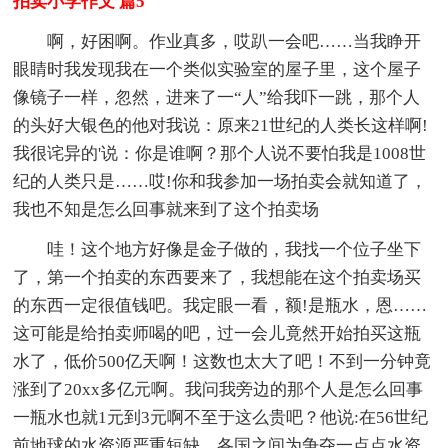
拍卖小学作文 篇5
啊，好困啊。作业真多，哎趴一会吧……当我睁开
眼睛时我发现我在一个类似实验室的屋子里，这个屋子
像镜子一样，忽然，进来了一“人”给我吓一跳，那个人
的头好大银色的他对我说：原来21世纪的人类长这样啊!
我很诧异的'说：你是谁啊？那个人说不要怕我是1008世
纪的人类只是……哎!你和我参加一场拍卖会就知道了，
我也不知是怎么回事就来到了这个拍卖场
哇！这个地方好像是金子做的，我找一个位子坐下
了，第一个拍卖的东西要来了，我想能在这个拍卖场买
的东西一定很值钱吧。我定眼一看，额!是瓶水，恩……
这可能是给拍卖师喝的吧，过一会儿竟然开始拍买这瓶
水了，低价500亿天啊！这数也太大了吧！不到一分钟竟
涨到了20xx多亿元啊。我问我旁边的那个人是怎么回事
一瓶水也就1元到3元啊不至于这么贵吧？他说:在56世纪
前地球的水资源严重短缺，各国之间为争夺一点点水资