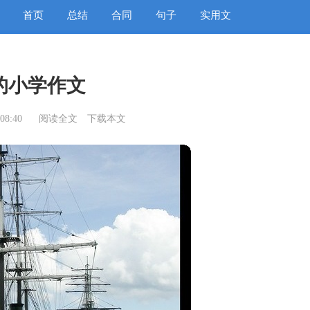
首页
总结
合同
句子
实用文
的小学作文
08:40
阅读全文
下载本文