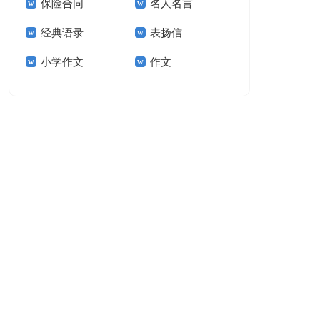
保险合同
名人名言
15篇
经典语录
表扬信
小学作文
作文