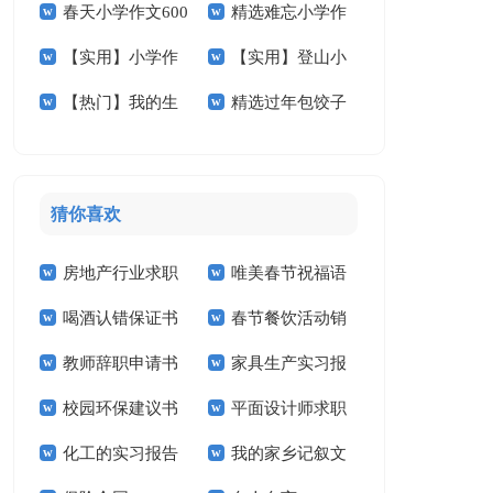
春天小学作文600
精选难忘小学作
作文600字四篇
文汇总五篇
【实用】小学作
【实用】登山小
字合集7篇
文600字合集六篇
【热门】我的生
精选过年包饺子
文400字3篇
学作文汇编九篇
活小学作文4篇
小学作文3篇
猜你喜欢
房地产行业求职
唯美春节祝福语
喝酒认错保证书
春节餐饮活动销
信
教师辞职申请书
家具生产实习报
售工作计划
校园环保建议书
平面设计师求职
告
化工的实习报告
我的家乡记叙文
信14篇