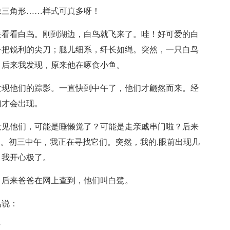
像三角形……样式可真多呀！
去看看白鸟。刚到湖边，白鸟就飞来了。哇！好可爱的白
一把锐利的尖刀；腿儿细系，纤长如绳。突然，一只白鸟
！后来我发现，原来他在啄食小鱼。
发现他们的踪影。一直快到中午了，他们才翩然而来。经
们才会出现。
没见他们，可能是睡懒觉了？可能是走亲戚串门啦？后来
了。初三中午，我正在寻找它们。突然，我的.眼前出现几
，我开心极了。
？后来爸爸在网上查到，他们叫白鹭。
鸟说：
”