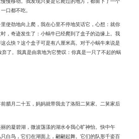
上慢慢移动。我发现只要是它爬过的地方，都留下了一个
，一口都不吃。
子里使劲地向上爬，我在心里不停地笑话它，心想：就你
这时，奇迹发生了：小蜗牛已经爬到了盒子的边缘上。我
得这么快？这个盒子可是有八厘米高。对于小蜗牛来说是
放弃了。我真是由衷地为它赞叹：你真是一只了不起的蜗
年前腊月二十五，妈妈就带我去了洛阳二舅家。二舅家后
美丽的凝碧湖，微波荡漾的湖水令我心旷神怡。快中午
几只白鸟，它们在湖面上，翩翩起舞。它们的队形千姿百