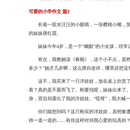
可爱的小学作文 篇3
长着一双水汪汪的小眼睛，一张樱桃小嘴，
的妹妹唐红霞。
妹妹今年4岁，是一个“幽默”的小女孩，经
有次，我教她读《春晓》，这个小不点，居然
多少？”她才几岁啊，这么擅自改诗，哪里还把这
这不，我买来了一只洋娃娃，放在桌上欣赏
着？真的是不翼而飞了。刚要找呢，妹妹出来了
身，背后却露出了我的洋娃娃。“哎呀”，我大喊
你们能想到吗？这只刚买的洋娃娃，居然惨遭
得一道一道的……有你这样对待我心爱的玩具的