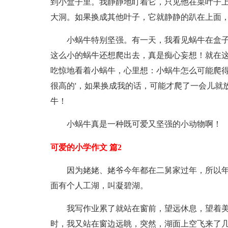
到小盒子里。我静静地盯着它，只见他在菜叶子
大洞。如果换成其他叶子，它就静静的趴在上面
小蜗牛特别坚强。有一天，我看见蜗牛在盒
这么小的蜗牛还想爬出去，真是痴心妄想！就在
吃惊地看着小蜗牛，心里想：小蜗牛怎么可能爬
很高的'，如果换成我的话，可能才爬了一会儿就
牛！
小蜗牛真是一种既可爱又坚强的小动物啊！
可爱的小学作文 篇2
因为姥姥、姥爷今年都在二舅家过年，所以
面有个人工湖，叫凝碧湖。
我写作业累了就站在窗前，望远休息，望着
时，我又站在窗边远眺，突然，湖面上空飞来了