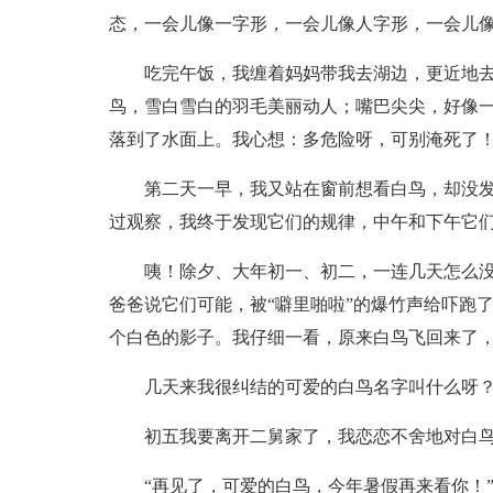
态，一会儿像一字形，一会儿像人字形，一会儿
吃完午饭，我缠着妈妈带我去湖边，更近地
鸟，雪白雪白的羽毛美丽动人；嘴巴尖尖，好像
落到了水面上。我心想：多危险呀，可别淹死了
第二天一早，我又站在窗前想看白鸟，却没
过观察，我终于发现它们的规律，中午和下午它
咦！除夕、大年初一、初二，一连几天怎么
爸爸说它们可能，被“噼里啪啦”的爆竹声给吓跑
个白色的影子。我仔细一看，原来白鸟飞回来了
几天来我很纠结的可爱的白鸟名字叫什么呀
初五我要离开二舅家了，我恋恋不舍地对白
“再见了，可爱的白鸟，今年暑假再来看你！