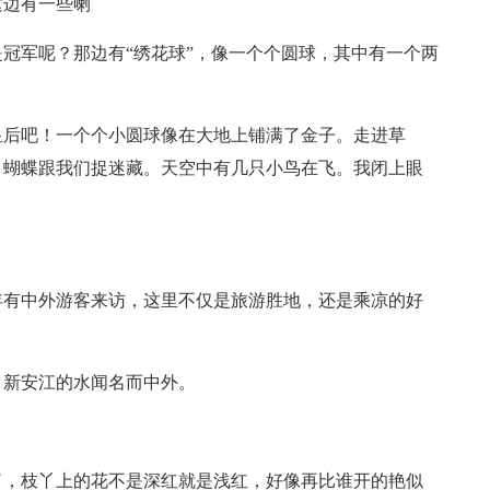
这边有一些喇
冠军呢？那边有“绣花球”，像一个个圆球，其中有一个两
皇后吧！一个个小圆球像在大地上铺满了金子。走进草
，蝴蝶跟我们捉迷藏。天空中有几只小鸟在飞。我闭上眼
年有中外游客来访，这里不仅是旅游胜地，还是乘凉的好
，新安江的水闻名而中外。
了，枝丫上的花不是深红就是浅红，好像再比谁开的艳似