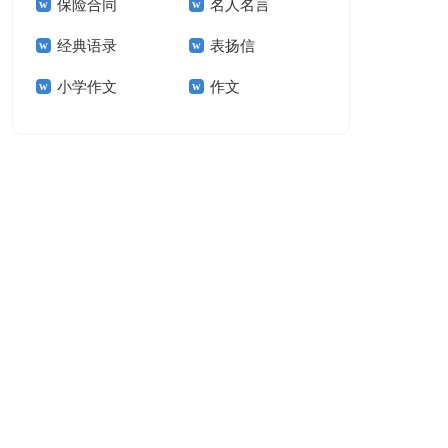
保险合同
名人名言
15篇
经典语录
表扬信
小学作文
作文