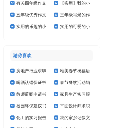
有关四年级作文
【实用】我的小
学作文三篇
作文4篇
五年级优秀作文
三年级写景的作
300字5篇
学作文3篇
实用的乐趣的小
实用的可爱的小
汇总五篇
文
学作文三篇
学作文四篇
猜你喜欢
房地产行业求职
唯美春节祝福语
喝酒认错保证书
春节餐饮活动销
信
教师辞职申请书
家具生产实习报
售工作计划
校园环保建议书
平面设计师求职
告
化工的实习报告
我的家乡记叙文
信14篇