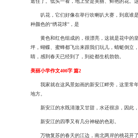
遮住了。低头一看，地上全是美丽、鲜艳的花。
叭花，它们好像在举行吹喇叭大赛，到底谁是
种颜色的“绣花球”，是
黄色和红色组成的，很漂亮，这就是花中的
坪，蝴蝶、蜜蜂都飞出来跟我们玩儿，蜻蜓倒立
睛，感到春天已经到了，到处都生机勃勃。
美丽小学作文400字 篇2
我家就在这风景如画的新安江畔旁，这里常
地方。
新安江的水既清澈又甘甜，水还很凉，因此
新安江的四季又有几分神秘的色彩。
万物复苏的春天的江边，南北两岸的桃花开