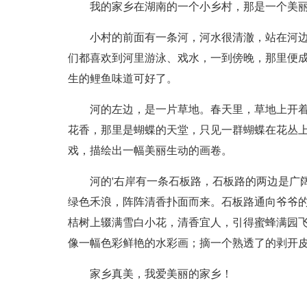
我的家乡在湖南的一个小乡村，那是一个美
小村的前面有一条河，河水很清澈，站在河
们都喜欢到河里游泳、戏水，一到傍晚，那里便
生的鲤鱼味道可好了。
河的左边，是一片草地。春天里，草地上开
花香，那里是蝴蝶的天堂，只见一群蝴蝶在花丛
戏，描绘出一幅美丽生动的画卷。
河的'右岸有一条石板路，石板路的两边是广
绿色禾浪，阵阵清香扑面而来。石板路通向爷爷
桔树上辍满雪白小花，清香宜人，引得蜜蜂满园
像一幅色彩鲜艳的水彩画；摘一个熟透了的剥开
家乡真美，我爱美丽的家乡！