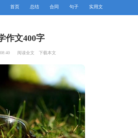
首页
总结
合同
句子
实用文
学作文400字
08:40
阅读全文
下载本文