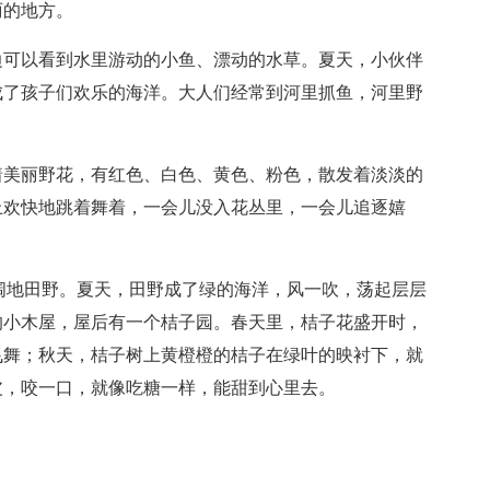
丽的地方。
边可以看到水里游动的小鱼、漂动的水草。夏天，小伙伴
成了孩子们欢乐的海洋。大人们经常到河里抓鱼，河里野
着美丽野花，有红色、白色、黄色、粉色，散发着淡淡的
上欢快地跳着舞着，一会儿没入花丛里，一会儿追逐嬉
阔地田野。夏天，田野成了绿的海洋，风一吹，荡起层层
的小木屋，屋后有一个桔子园。春天里，桔子花盛开时，
飞舞；秋天，桔子树上黄橙橙的桔子在绿叶的映衬下，就
皮，咬一口，就像吃糖一样，能甜到心里去。