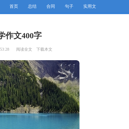
首页
总结
合同
句子
实用文
学作文400字
53:28
阅读全文
下载本文