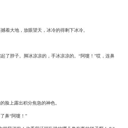
摇撼着大地，放眼望天，冰冷的得剩下冰冷。
起了脖子。脚冰凉凉的，手冰凉凉的。“阿嚏！”哎，连鼻
。
然的脸上露出积分焦急的神色。
了鼻“阿嚏！”