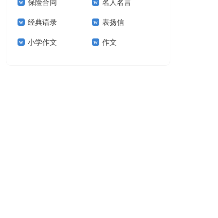
保险合同
名人名言
15篇
经典语录
表扬信
小学作文
作文