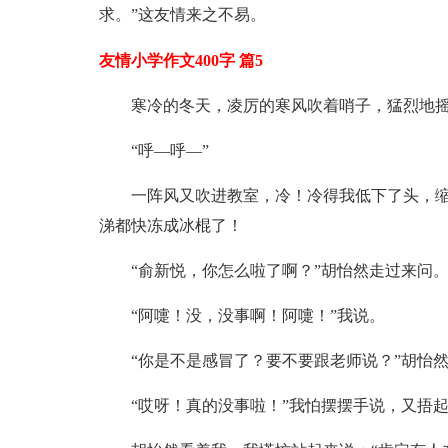
求。”这友情来之不易。
友情小学作文400字 篇5
寒冷的冬天，凌厉的寒风吹着哨子，猛烈地
“呼—呼—”
一阵风又吹进教室，冷！冷得我低下了头，缩
涕都快冻成冰棍了！
“俞新悦，你怎么啦了啊？”胡怡然走过来问
“阿嚏！没，没事啊！阿嚏！”我说。
“你是不是感冒了？要不要跟老师说？”胡怡
“哎呀！真的没事啦！”我怕摆摆手说，又捂起