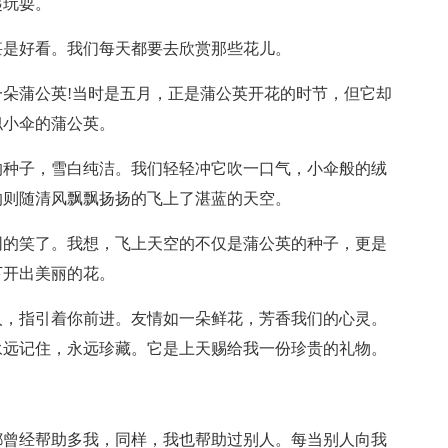
起玩耍。
甚是好看。我们每天都要去欣赏那些花儿。
朵蒲公英!当时是五月，正是蒲公英开花的时节，但它却
似小伞的蒲公英。
的种子，雪白纯洁。我们轻轻冲它吹一口气，小伞般的绒
的则随清风飘飘扬扬的飞上了湛蓝的天空。
同的笑了。我想，飞上天空的不仅是蒲公英的种子，更是
下开出美丽的花。
人，指引着你前进。友情如一朵鲜花，芳香我们的心灵。
永远记住，永远珍藏。它是上天赐给我一份珍贵的礼物。
都曾经帮助多我，同样，我也帮助过别人。每当别人向我