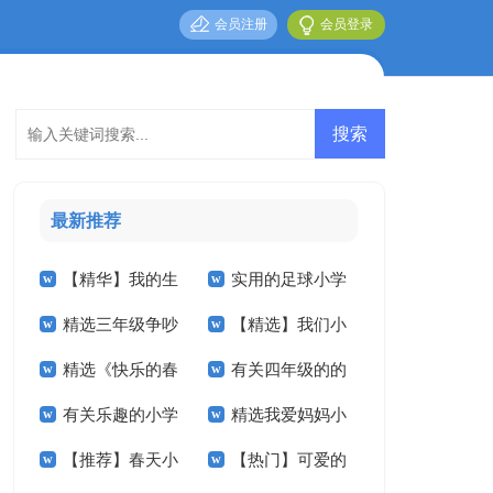
会员注册
会员登录
最新推荐
【精华】我的生
实用的足球小学
精选三年级争吵
【精选】我们小
活小学作文四篇
作文合集八篇
精选《快乐的春
有关四年级的的
作文300字四篇
学作文300字六篇
有关乐趣的小学
精选我爱妈妈小
节》小学作文合集九
暑假作文3篇
【推荐】春天小
【热门】可爱的
作文合集10篇
学作文4篇
篇