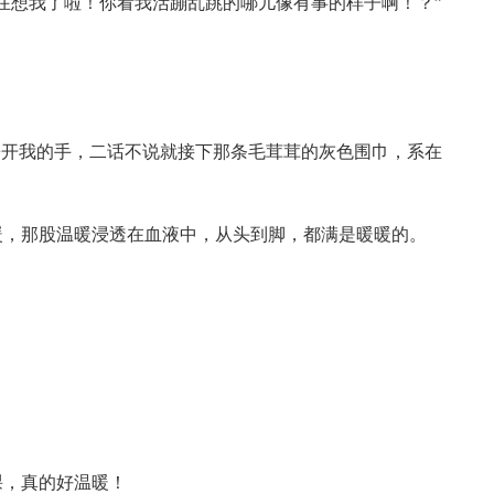
在想我了啦！你看我活蹦乱跳的哪儿像有事的样子啊！？”
松开我的手，二话不说就接下那条毛茸茸的灰色围巾，系在
暖，那股温暖浸透在血液中，从头到脚，都满是暖暖的。
课，真的好温暖！