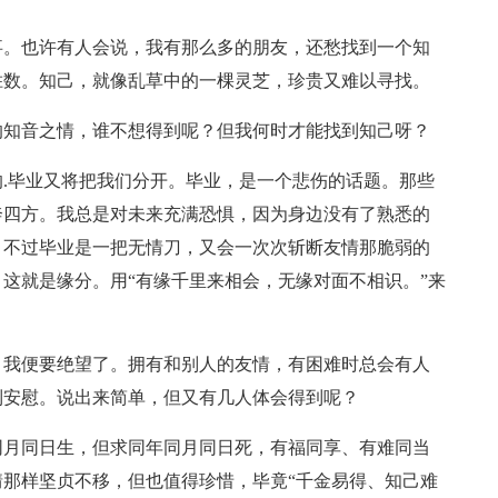
事。也许有人会说，我有那么多的朋友，还愁找到一个知
胜数。知己，就像乱草中的一棵灵芝，珍贵又难以寻找。
的知音之情，谁不想得到呢？但我何时才能找到知己呀？
.毕业又将把我们分开。毕业，是一个悲伤的话题。那些
奔四方。我总是对未来充满恐惧，因为身边没有了熟悉的
，不过毕业是一把无情刀，又会一次次斩断友情那脆弱的
这就是缘分。用“有缘千里来相会，无缘对面不相识。”来
，我便要绝望了。拥有和别人的友情，有困难时总会有人
到安慰。说出来简单，但又有几人体会得到呢？
同月同日生，但求同年同月同日死，有福同享、有难同当
那样坚贞不移，但也值得珍惜，毕竟“千金易得、知己难