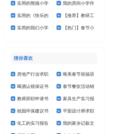
实用的熊猫小学
我的房间小学作
学作文十篇
小学作文300字3篇
实用的《快乐的
【推荐】教研工
作文合集五篇
文汇编5篇
实用的我们小学
【热门】春节小
春节》小学作文3篇
作计划范文汇编五篇
作文400字三篇
学作文400字四篇
猜你喜欢
房地产行业求职
唯美春节祝福语
喝酒认错保证书
春节餐饮活动销
信
教师辞职申请书
家具生产实习报
售工作计划
校园环保建议书
平面设计师求职
告
化工的实习报告
我的家乡记叙文
信14篇