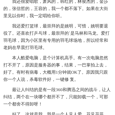
我还很爱唱歌，萧风的，韩红的，林俊杰的，金莎
的，张信哲的，王容的，我一个都不落下。如果在大街
里见以你时，我一定唱给你听。
我还爱打篮球，最崇拜的是姚明，可惜，姚明要退
役了。还喜欢打乒乓球，最崇拜的`是马林和马龙。爱打
羽毛球，因为小区里有专用的羽毛球场地，所以经常和
老妈在早晨打羽毛球。
本人酷爱电脑，是个计算机高手。有一次电脑忽然
打不开了，原因是服务器的事，结果，一巴掌拍上去，
好了。有时有病毒，大概用1分钟就OK了。原因我只跟
你一个人说，杀毒软件好，一键修 复。
最让人纠结的是有一段360和腾迅之间的战斗，让人
纠结，两个在一块哪个都开不了，只能卸载一个，可那
一个都舍不得卸呀！
好了，这就是我，我是一个人见人爱，花见花开，