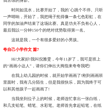
我苦练的身影。
时间如流水，比赛开始了，我的`心跳个不停。只听
一声哨响，开始了，我把绳子抡得像一条七色彩虹，在
同学的加油声结束了这场比赛。真是功夫不负有心人，
最后我以一分钟150个的绝对优势取得第一名。
这就是我，一个有很多爱好的小男孩。
夸自己小学作文 篇7
Hi!大家好!我叫倪雅雯，今年11岁了，我可是班上
的“画画小达人”，请你们伸出大拇指来夸夸我吧!
在我上幼儿园的时候，就开始学画画了!刚到画画班
里面时，我有几分陌生，但是我很快乐，因为我终于可
以和其他孩子一起画画了!
当我坐到位子上的时候，老师连忙拿出一张白纸，
和几支铅笔、蜡笔、水彩笔。老师首先拿起铅笔，在纸