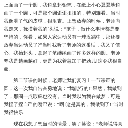
上面画了一个圆，我也拿起铅笔，在纸上小心翼翼地也
画了一个圆，可是那个圆歪歪扭扭的，特别难看。当时
我像泄了气的皮球，很沮丧。正想放弃的时候，老师向
我走来，抚摸着我的`头说：“孩子，做什么事情都是要
坚持的，你看，如果人家运动员有一球没踢中，那还要
放弃当运动员了?”当时我听了老师的这番话，我又了信
心。我抬起头，拿起了笔继续画了许多这样的圆。老师
夸我是越画越好，更是为我着急加了把劲儿!这令我很自
豪。
第二节课的时候，老师让我们复习上一节课画的
圆，这一次我自告奋勇地说：“我能行的!”果然，我做到
了，那圆一点瑕疵也没有。当时我以为我在做梦，可是
我捏了捏自己的嘴巴说：“啊!这是真的，我做到了!”当时
我很快乐!
现在我想了想当时的情景，笑了笑说：“老师说得真