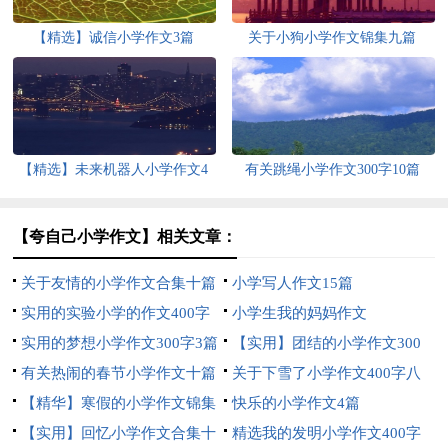
【精选】诚信小学作文3篇
关于小狗小学作文锦集九篇
【精选】未来机器人小学作文4
有关跳绳小学作文300字10篇
篇
【夸自己小学作文】相关文章：
关于友情的小学作文合集十篇
小学写人作文15篇
实用的实验小学的作文400字
小学生我的妈妈作文
四篇
实用的梦想小学作文300字3篇
【实用】团结的小学作文300
有关热闹的春节小学作文十篇
字4篇
关于下雪了小学作文400字八
【精华】寒假的小学作文锦集
篇
快乐的小学作文4篇
六篇
【实用】回忆小学作文合集十
精选我的发明小学作文400字