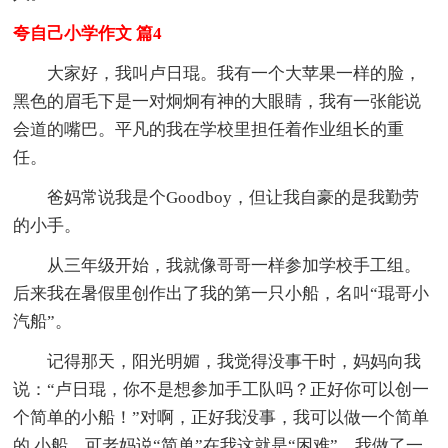
夸自己小学作文 篇4
大家好，我叫卢日琨。我有一个大苹果一样的脸，
黑色的眉毛下是一对炯炯有神的大眼睛，我有一张能说
会道的嘴巴。平凡的我在学校里担任着作业组长的重
任。
爸妈常说我是个Goodboy，但让我自豪的是我勤劳
的小手。
从三年级开始，我就像哥哥一样参加学校手工组。
后来我在暑假里创作出了我的第一只小船，名叫“琨哥小
汽船”。
记得那天，阳光明媚，我觉得没事干时，妈妈向我
说：“卢日琨，你不是想参加手工队吗？正好你可以创一
个简单的小船！”对啊，正好我没事，我可以做一个简单
的.小船。可老妈说“简单”在我这就是“困难”，我做了一