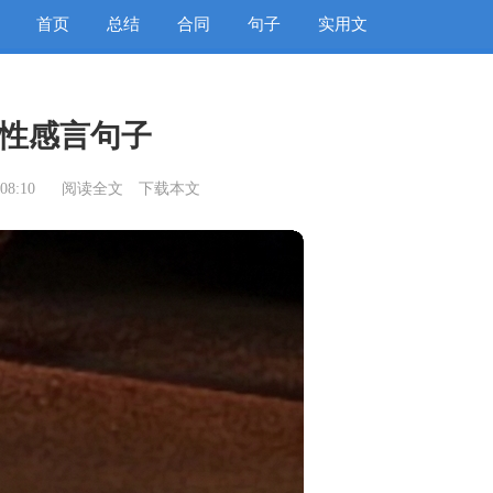
首页
总结
合同
句子
实用文
性感言句子
08:10
阅读全文
下载本文