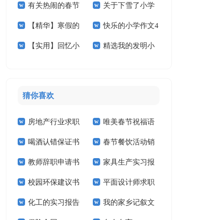
有关热闹的春节
关于下雪了小学
作文300字3篇
小学作文300字4篇
【精华】寒假的
快乐的小学作文4
小学作文十篇
作文400字八篇
【实用】回忆小
精选我的发明小
小学作文锦集六篇
篇
学作文合集十篇
学作文400字四篇
猜你喜欢
房地产行业求职
唯美春节祝福语
喝酒认错保证书
春节餐饮活动销
信
教师辞职申请书
家具生产实习报
售工作计划
校园环保建议书
平面设计师求职
告
化工的实习报告
我的家乡记叙文
信14篇