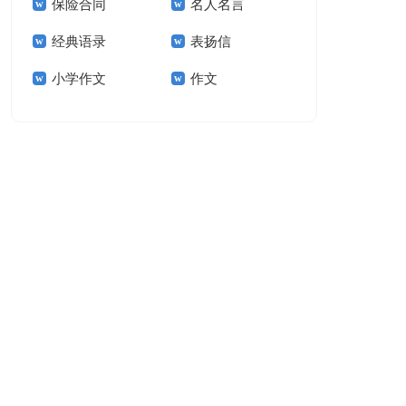
保险合同
名人名言
15篇
经典语录
表扬信
小学作文
作文