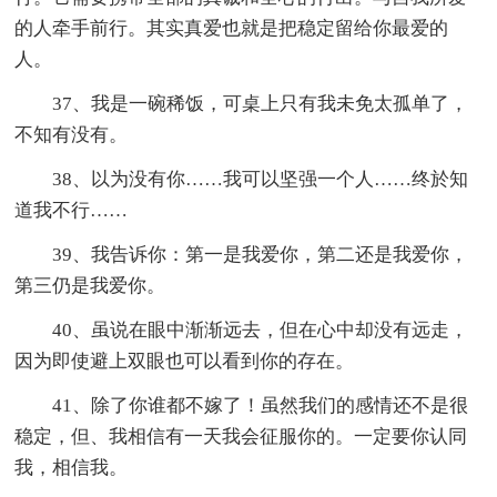
的人牵手前行。其实真爱也就是把稳定留给你最爱的
人。
37、我是一碗稀饭，可桌上只有我未免太孤单了，
不知有没有。
38、以为没有你……我可以坚强一个人……终於知
道我不行……
39、我告诉你：第一是我爱你，第二还是我爱你，
第三仍是我爱你。
40、虽说在眼中渐渐远去，但在心中却没有远走，
因为即使避上双眼也可以看到你的存在。
41、除了你谁都不嫁了！虽然我们的感情还不是很
稳定，但、我相信有一天我会征服你的。一定要你认同
我，相信我。