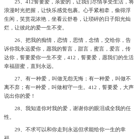
25、412誓要爱，亲爱的，让我们尽情享受生活，将
浪漫时光把握，让快乐感觉包裹。心手紧相牵，偷得浮
生闲，笑赏花浓艳，坐看云舒卷，让琐碎的日子阳光灿
烂，让彼此的爱一生不变。
26、把我的痴情，恋情，思情，念情，交给你，告
诉你我永远爱你，愿我的誓言，甜言，蜜言，爱言，传
达你，誓要爱你一生不变，412，誓要爱，愿我们的生活
幸福甜蜜，直到永远。
27、有一种爱，叫做无怨无悔；有一种爱，叫做不
离不弃；有一种爱，叫做相守一生。412，誓要爱，大声
说出你的爱！
28、我知道你对我的爱，谢谢你的眼泪成全我的任
性。
29、不求可以和你走到永远但求能给你一生的幸
福。