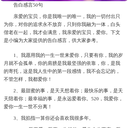
告白感言50句
亲爱的宝贝，你是我唯一的唯一，我的一切付出只
为你，对你的追求永不放弃，只到你我融为一体，白头
偕老在一起，我才会满意，我亲爱的宝贝，爱你。下文
是小编为大家提供的告白感言，供大家参考。
1、我愿用我的一生一世来爱你，只要有你，我的岁
月就不会孤单，你的肩膀是我最坚强的依靠，你，是我
的寄托，这是我人生中的第一段感情，我不会忘记的，
不管怎样，我都爱你！
2、最甜蜜的事，是天天想着你；最快乐的事，是天
天陪着你；最幸福的事，是永远爱着你。520，我爱你，
爱你一生一世不分离！
3、我掐指一算你还会喜欢我很多年。