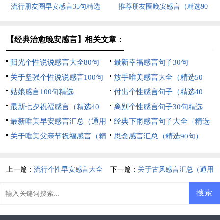
流行朋友圈早安感言35句精选
推荐朋友圈晚安感言（精选90
句）
【经典治愈晚安感言】相关文章：
阳光个性说说感言大全80句
最新幸福感言句子30句
关于坚强个性说说感言100句
放手唯美感言大全（精选50
精选
姑娘感言100句精选
句）
付出个性感言句子（精选40
最新七夕祝福感言（精选40
句）
离别个性感言句子30句精选
句）
最新唯美早安感言汇总（通用
经典下雨感言句子大全（精选
150句）
关于唯美父亲节祝福感言（精
60句）
思念感言汇总（精选90句）
选30句）
上一篇：
流行个性早安感言大全
下一篇：
关于古风感言汇总（通用
（通用145句）
70句）