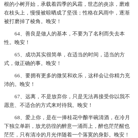
根的小树开始，承载着四季的风霜，世态的炎凉，磨难
在枝头上，慢慢被晾晒成了坚强；性格在风雨中，逐渐
被打磨掉了棱角。晚安！
64、善良是做人的基本，不要为了名利而失去本
性。晚安！
65、成功其实很简单，在适当的时间，适当的方
式，做正确的事。晚安！
66、要拥有更多的微笑和欢乐，这样会让你精力充
沛的。晚安！
67、远离，不是放弃你，只是无法再接受你以我不
愿意、不适合的方式来对待我。晚安！
68、爱上你，是在一捧桂花中酿半碗清酒，在冷月
下独立单斟，放尤彷徨的醉意一涌而上，醉也茫茫醒也
茫茫，只有清冷的月光伴随着一个落寞的身影。晚安！