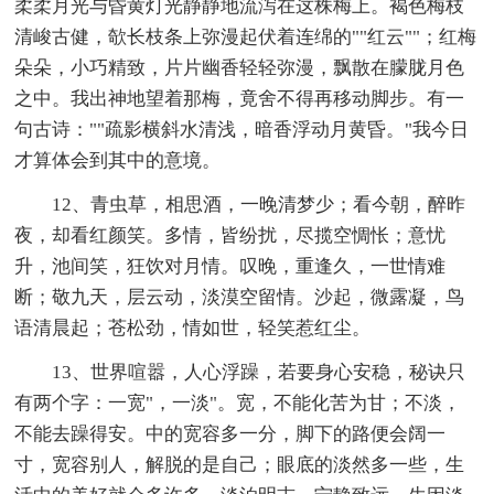
柔柔月光与昏黄灯光静静地流泻在这株梅上。褐色梅枝
清峻古健，欹长枝条上弥漫起伏着连绵的""红云""；红梅
朵朵，小巧精致，片片幽香轻轻弥漫，飘散在朦胧月色
之中。我出神地望着那梅，竟舍不得再移动脚步。有一
句古诗：""疏影横斜水清浅，暗香浮动月黄昏。"我今日
才算体会到其中的意境。
12、青虫草，相思酒，一晚清梦少；看今朝，醉昨
夜，却看红颜笑。多情，皆纷扰，尽揽空惆怅；意忧
升，池间笑，狂饮对月情。叹晚，重逢久，一世情难
断；敬九天，层云动，淡漠空留情。沙起，微露凝，鸟
语清晨起；苍松劲，情如世，轻笑惹红尘。
13、世界喧嚣，人心浮躁，若要身心安稳，秘诀只
有两个字：一宽"，一淡"。宽，不能化苦为甘；不淡，
不能去躁得安。中的宽容多一分，脚下的路便会阔一
寸，宽容别人，解脱的是自己；眼底的淡然多一些，生