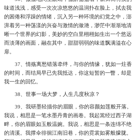
味道浅浅，感受一次次凉悠悠的温润扑在脸上，拭去我
的困倦和浮躁的情绪，沉入另一种环境的幻觉之中，澎
湃着另一种荡漾的兴奋与激情的潋滟，渺茫中渐渐地清
晰一个世界的幻影，美妙的空白里栩栩如生出一个悠远
而淡薄的画面，融在其中，甜甜弱弱的味道飘满溢在心
扉。
37、情殇离愁错落牵绊，与你的情缘，犹如一炷香
的时间，而结局早已先我抵达，你这短暂的一瞥，却是
我一生的回忆。
38、世事一场大梦，人生几度秋凉？
39、我研墨轻描你的眉眼，你的容颜如莲般开落。
我说，相思是一笔水墨丹青的画卷。我起篙经过西子湖
畔，你的眉眼如玉般温婉。我说，相思是一条连绵不绝
的清溪。我撑伞徘徊江南旧巷，你的霓裳如雾般朦胧。