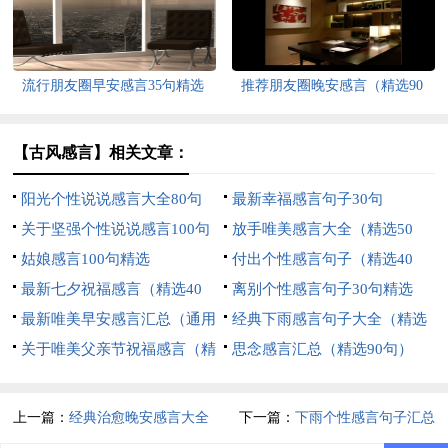
流行朋友圈早安感言35句精选
推荐朋友圈晚安感言（精选90
句）
【古风感言】相关文章：
阳光个性说说感言大全80句
最新幸福感言句子30句
关于坚强个性说说感言100句
放手唯美感言大全（精选50
精选
姑娘感言100句精选
句）
付出个性感言句子（精选40
最新七夕祝福感言（精选40
句）
离别个性感言句子30句精选
句）
最新唯美早安感言汇总（通用
经典下雨感言句子大全（精选
150句）
关于唯美父亲节祝福感言（精
60句）
思念感言汇总（精选90句）
选30句）
上一篇：
经典治愈晚安感言大全
下一篇：
下雨个性感言句子汇总