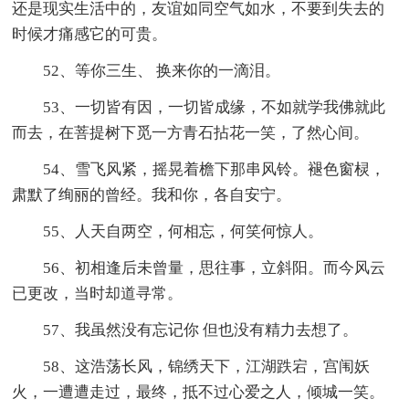
还是现实生活中的，友谊如同空气如水，不要到失去的
时候才痛感它的可贵。
52、等你三生、 换来你的一滴泪。
53、一切皆有因，一切皆成缘，不如就学我佛就此
而去，在菩提树下觅一方青石拈花一笑，了然心间。
54、雪飞风紧，摇晃着檐下那串风铃。褪色窗棂，
肃默了绚丽的曾经。我和你，各自安宁。
55、人天自两空，何相忘，何笑何惊人。
56、初相逢后未曾量，思往事，立斜阳。而今风云
已更改，当时却道寻常。
57、我虽然没有忘记你 但也没有精力去想了。
58、这浩荡长风，锦绣天下，江湖跌宕，宫闱妖
火，一遭遭走过，最终，抵不过心爱之人，倾城一笑。