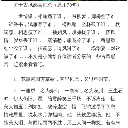
关于古风感言汇总（通用70句）
一世情缘，相逢遇了谁，一帘柳梦，廊桥空了谁，
一锦香书，鸿雁寄了谁，一樽酩酪，空杯孤了谁，一枕
绸缪，相思瘦了谁，一袖朔风，凄凉拢了谁，一怀风
情，岁华丢了谁，一案清愁，霜花冷了谁，一番思量，
红尘没了谁，一指萧瑟，冷风淋了谁，一场华宴，对饮
缺了谁……本文是小编给各位读者分享的一些古风感
言，赶紧来看看吧。
1、花事阑珊芳草歇，客里风光，又过些时节。
2、一座桥，名为奈何；一条河，名为忘川。三生石
畔，伊人仍旧。愿，陪君醉笑三千场，不诉离殇；忆，
美人如玉，剑如虹，破碎虚空；惜，飞鸿过尽字字愁，
情难思量。境花水月弹指间。他，笑饮孟婆汤。她，不
掬美人泪。与雨烟雨两不胜，天上人间一样愁。若有来