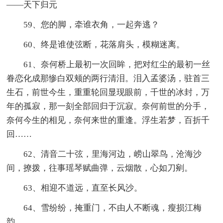
――天下归元
59、您的脚，牵谁衣角，一起奔逃？
60、终是谁使弦断，花落肩头，模糊迷离。
61、奈何桥上最初一次回眸，把对红尘的最初一丝
眷恋化成那惨白双颊的两行清泪。泪入孟婆汤，驻首三
生石，前世今生，重重轮回显现眼前，千世的冰封，万
年的孤寂，那一刻全部回归于沉寂。奈何前世的分手，
奈何今生的相见，奈何来世的重逢。浮生若梦，百折千
回……
62、清音二十弦，里海河边，崂山翠鸟，沧海沙
间，撩拨，往事瑶琴赋曲弹，云烟散，心如刀剜。
63、相迎不道远，直至长风沙。
64、雪纷纷，掩重门，不由人不断魂，瘦损江梅
韵。