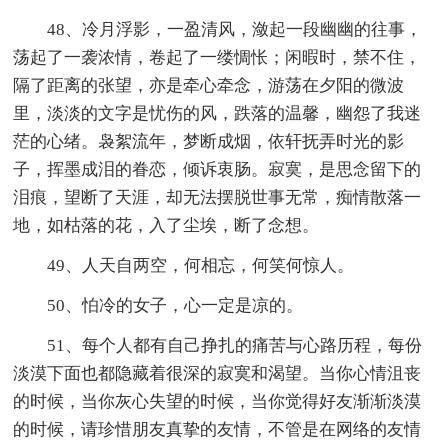
48、冷月浮影，一盈清风，潋起一段幽幽的往事，
荡起了一袭浓情，卷起了一缕惆怅；闲暇时，禁不住，
隔了距离的张望，亦是牵心牵念，游荡在夕阳的微波
里，淡淡的文字是忧伤的风，跌落的温馨，幽怨了我迷
茫的心绪。袅絮流年，梦断成烟，依轩抚弄时光的影
子，挥墨成泪的眷恋，倾诉衷肠。寂寞，是思念留下的
泪痕，望断了天涯，却无法摆脱世事无常，痴情散落一
地，如枯落的花，入了尘埃，断了念想。
49、人天自两空，何相忘，何笑何惊人。
50、怕冷的女子，心一定是凉的。
51、每个人都有自己挣扎的痛苦与心路历程，每份
淡漠下面也都隐藏着很深的寂寞和渴望。当你心情沮丧
的时候，当你灰心失望的时候，当你觉得好友渐渐淡漠
的时候，请珍惜朋友真挚的友情，不管是在网络的友情