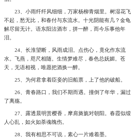
23、小雨纤纤风细细，万家杨柳青烟里。树湿花飞
不起，愁无比，和春付与东流水。十光阴能有几？金龟
解尽留无计。语东阳沽酒市，拼一醉，而今乐事他年
泪。
24、长淮望断，风雨成泪。点伤心，竟化作东流
水。飞燕，咫尺相随。生情梦难尽，春色总妩媚。苍
天，无语相视，唯愿把酒换一醉。
25、为何君拿着臣妾的旧船票，上了他的破船。
26、青春路口，我们不期而遇。撞倒了年华，漏过
了离殇。
27、露透晨明赏樱香，摩肩旖旎对朝阳。春霞似缎
人心乱，如火如荼魂魄伤。
28、我有相思不可说，素心一片难着墨。