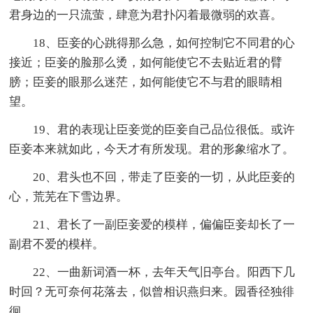
君身边的一只流萤，肆意为君扑闪着最微弱的欢喜。
18、臣妾的心跳得那么急，如何控制它不同君的心
接近；臣妾的脸那么烫，如何能使它不去贴近君的臂
膀；臣妾的眼那么迷茫，如何能使它不与君的眼睛相
望。
19、君的表现让臣妾觉的臣妾自己品位很低。或许
臣妾本来就如此，今天才有所发现。君的形象缩水了。
20、君头也不回，带走了臣妾的一切，从此臣妾的
心，荒芜在下雪边界。
21、君长了一副臣妾爱的模样，偏偏臣妾却长了一
副君不爱的模样。
22、一曲新词酒一杯，去年天气旧亭台。阳西下几
时回？无可奈何花落去，似曾相识燕归来。园香径独徘
徊。