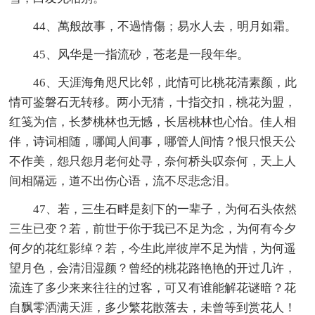
44、萬般故事，不過情傷；易水人去，明月如霜。
45、风华是一指流砂，苍老是一段年华。
46、天涯海角咫尺比邻，此情可比桃花清素颜，此
情可鉴磐石无转移。两小无猜，十指交扣，桃花为盟，
红笺为信，长梦桃林也无憾，长居桃林也心怡。佳人相
伴，诗词相随，哪闻人间事，哪管人间情？恨只恨天公
不作美，怨只怨月老何处寻，奈何桥头叹奈何，天上人
间相隔远，道不出伤心语，流不尽悲念泪。
47、若，三生石畔是刻下的一辈子，为何石头依然
三生已变？若，前世于你于我已不足为念，为何有今夕
何夕的花红影绰？若，今生此岸彼岸不足为惜，为何遥
望月色，会清泪湿颜？曾经的桃花路艳艳的开过几许，
流连了多少来来往往的过客，可又有谁能解花谜暗？花
自飘零洒满天涯，多少繁花散落去，未曾等到赏花人！