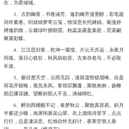
生，为君倾城。
3、古韵幽香，书卷涵芳。逸韵幽芳漫墨醇，彩笔题
诗吟素卷。织就锦梦寄云笺，情深意长托婵娟。菊漫婷
娉逸韵致，云裁绿叶拥朝霞。粉蕊染露盈素葩，霓裳翩
舞翼彩蝶。
4、江汉思归客，乾坤一腐儒。片云天共远，永夜月
同孤。落日心犹壮，秋风病欲苏。古来存老马，不必取
长途。
5、极目楚天空，云雨无踪，漫留遗恨锁眉峰。自是
荷花开较晚，孤负东风。客馆叹飘蓬，聚散匆匆，扬鞭
那忍骤花骢。望断斜阳人不见，满袖啼红。
6、醉别西楼醒不记，春梦秋云，聚散真容易。斜月
半窗还少睡，画屏闲展吴山翠。衣上酒痕诗里字，点点
行行，总是凄凉意。红烛自怜无好计，夜寒空替人垂