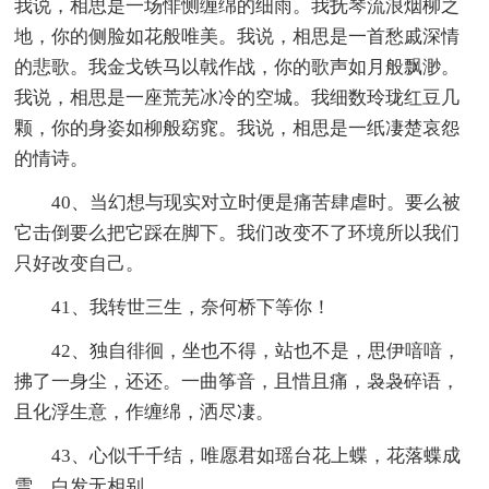
我说，相思是一场悱恻缠绵的细雨。我抚琴流浪烟柳之
地，你的侧脸如花般唯美。我说，相思是一首愁戚深情
的悲歌。我金戈铁马以戟作战，你的歌声如月般飘渺。
我说，相思是一座荒芜冰冷的空城。我细数玲珑红豆几
颗，你的身姿如柳般窈窕。我说，相思是一纸凄楚哀怨
的情诗。
40、当幻想与现实对立时便是痛苦肆虐时。要么被
它击倒要么把它踩在脚下。我们改变不了环境所以我们
只好改变自己。
41、我转世三生，奈何桥下等你！
42、独自徘徊，坐也不得，站也不是，思伊喑喑，
拂了一身尘，还还。一曲筝音，且惜且痛，袅袅碎语，
且化浮生意，作缠绵，洒尽凄。
43、心似千千结，唯愿君如瑶台花上蝶，花落蝶成
雪，白发无相别。