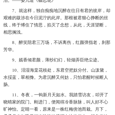
泪。——晏几道《蝶恋花》
7、就这样，独自痴痴地沉醉在往日有君的彼岸，却
艰难的跋涉在今日泥泞的此岸。那根被君狠心挣断的丝
线，终于缚住了情思，掐灭了念想，从此，天涯望断，
相思搁浅。
8、醉笑陪君三万场，不诉离伤，红颜弹指老，刹那
芳华。
9、嫣香倾君颜，薄纱幻幻，轻烟弄臣绝尘迹。
10、泪湿海棠花枝处，东君空把奴分付。山泼黛，
水挼蓝，翠相搀。为君沉醉又何妨，只怕君醒时候断人
肠。
11、冬夜，一钩新月天如水。我踏雪访友，叩开了
晓晴家的院门。刚进门，便闻得冷香脉脉，叫人好不心
旷神怡。定睛一看，原来是一株红梅傍池而栽。月下，