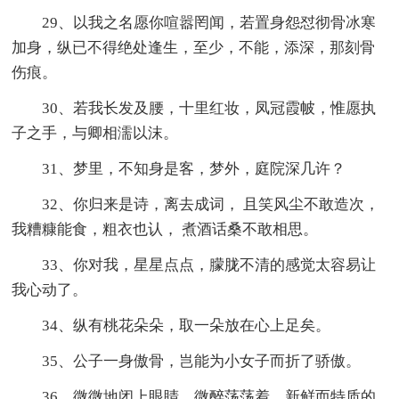
29、以我之名愿你喧嚣罔闻，若置身怨怼彻骨冰寒
加身，纵已不得绝处逢生，至少，不能，添深，那刻骨
伤痕。
30、若我长发及腰，十里红妆，凤冠霞帔，惟愿执
子之手，与卿相濡以沫。
31、梦里，不知身是客，梦外，庭院深几许？
32、你归来是诗，离去成词， 且笑风尘不敢造次，
我糟糠能食，粗衣也认， 煮酒话桑不敢相思。
33、你对我，星星点点，朦胧不清的感觉太容易让
我心动了。
34、纵有桃花朵朵，取一朵放在心上足矣。
35、公子一身傲骨，岂能为小女子而折了骄傲。
36、微微地闭上眼睛，微醉荡荡着，新鲜而特质的