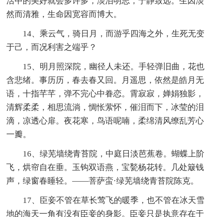
活中的美好就会多许多，淡泊明志，宁静致远。生因淡
然而清雅，生命因宽容而博大。
14、乘云气，骑日月，而游乎四海之外，生死无变
于己，而况利害之端乎？
15、明月照深院，幽径人未还。手轻弹旧曲，花也
含悲绪。事历历，春去春又回。月遥思，依然是皓月无
语，十指芊芊，弹不完心中眷恋。霄寂寂，婵娟独影，
清辉柔柔，相思流淌，惆怅萦怀，催泪而下，冰莹的泪
滴，凉透心扉。夜花寒，鸟语呢喃，柔绵清风缭乱芳心
一瓣。
16、绿芜墙绕青苔院，中庭日淡芭蕉卷。蝴蝶上阶
飞，烘帘自在垂。玉钩双语燕，宝甃杨花转。几处簸钱
声，绿窗春睡轻。——菩萨蛮·绿芜墙绕青苔院陈克。
17、臣妾不管在草长莺飞的暖季，也不管在冰天雪
地的海天一角有没有臣妾的身影。臣妾只是执意存在于