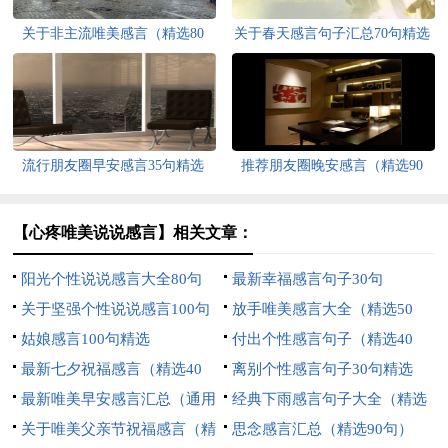
关于非主流唯美感言（精选80
关于春天感言句子汇总70句精选
句）
流行朋友圈早安感言35句精选
推荐朋友圈晚安感言（精选90
句）
【心疼唯美说说感言】相关文章：
阳光个性说说感言大全80句
最新幸福感言句子30句
关于坚强个性说说感言100句
放手唯美感言大全（精选50
精选
姑娘感言100句精选
句）
付出个性感言句子（精选40
最新七夕祝福感言（精选40
句）
离别个性感言句子30句精选
句）
最新唯美早安感言汇总（通用
经典下雨感言句子大全（精选
150句）
关于唯美父亲节祝福感言（精
60句）
思念感言汇总（精选90句）