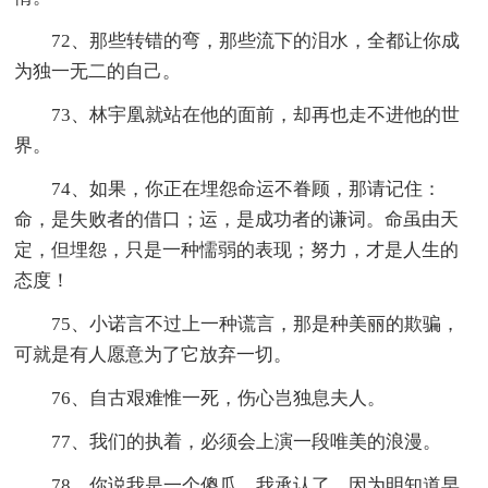
72、那些转错的弯，那些流下的泪水，全都让你成
为独一无二的自己。
73、林宇凰就站在他的面前，却再也走不进他的世
界。
74、如果，你正在埋怨命运不眷顾，那请记住：
命，是失败者的借口；运，是成功者的谦词。命虽由天
定，但埋怨，只是一种懦弱的表现；努力，才是人生的
态度！
75、小诺言不过上一种谎言，那是种美丽的欺骗，
可就是有人愿意为了它放弃一切。
76、自古艰难惟一死，伤心岂独息夫人。
77、我们的执着，必须会上演一段唯美的浪漫。
78、你说我是一个傻瓜，我承认了，因为明知道早