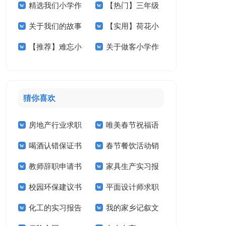
精选我们小学作
【热门】三年级
节小学作文合集6篇
作文锦集8篇
篇
关于我们的故事
【实用】荷花小
文300字合集九篇
小学作文8篇
【推荐】难忘小
关于做客小学作
小学作文7篇
学作文七篇
学作文300字五篇
文汇总五篇
猜你喜欢
房地产行业求职
唯美春节祝福语
喝酒认错保证书
春节餐饮活动销
信
教师辞职申请书
家具生产实习报
售工作计划
校园环保建议书
平面设计师求职
告
化工的实习报告
我的家乡记叙文
信14篇