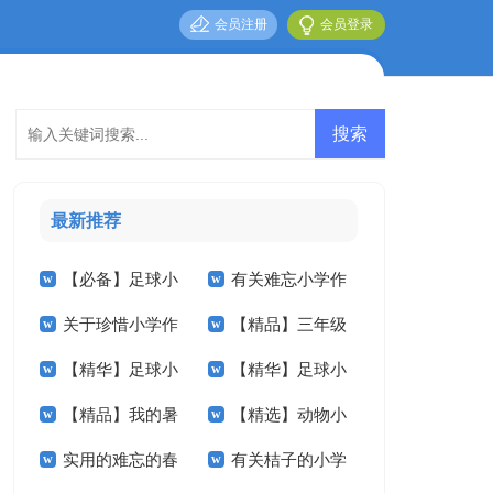
会员注册
会员登录
最新推荐
【必备】足球小
有关难忘小学作
关于珍惜小学作
【精品】三年级
学作文600字3篇
文汇总五篇
【精华】足球小
【精华】足球小
文400字五篇
叙事作文300字汇编
【精品】我的暑
【精选】动物小
学作文汇总9篇
学作文300字3篇
9篇
实用的难忘的春
有关桔子的小学
假生活小学作文8篇
学作文400字合集5