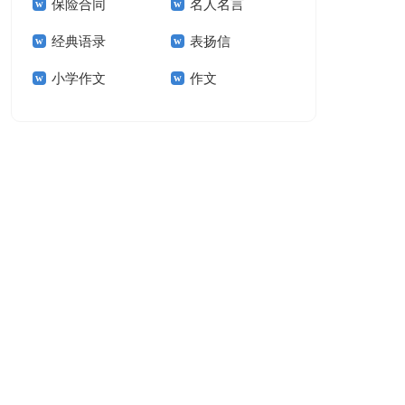
保险合同
名人名言
15篇
经典语录
表扬信
小学作文
作文