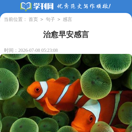
>
>
当前位置：
首页
句子
感言
治愈早安感言
时间：2026-07-08 05:23:08