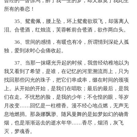
曾经的一瞥惊鸿，醉了我一生的梦，却又寂寞了我此生
所有的眷恋！
35、鸳鸯佩，腰上坠，环上鸳鸯欲双飞，却落离人
泪。合卺酒，红烛流，芙蓉帐前合卺酒，欲作两白头。
36、世间的感情，有暖也有冷，所谓情到深处人孤
独，爱到浓时心会痛收起。
37、当那一抹曙光升起的时候，我曾经幼稚地以为
我又看到了希望，是谁，在记忆的河里溯流而上，只为
找回那些闪光的珠子，把它们串成串，缀在时间的颈项
上。从开始的开始，是我们在唱歌；最后的最后，是我
们在走。不忧愁的脸，是我的少年；不仓惶的眼，等岁
月改变……回忆是一柱檀香。漫不经心地点燃，无声无
息地燃捎。那袅娜飘渺、随风曼舞的是如梦如幻的确青
烟，也是渐渐远去的逝水年华……香尽，烟消，灰飞
灭，梦魂香。