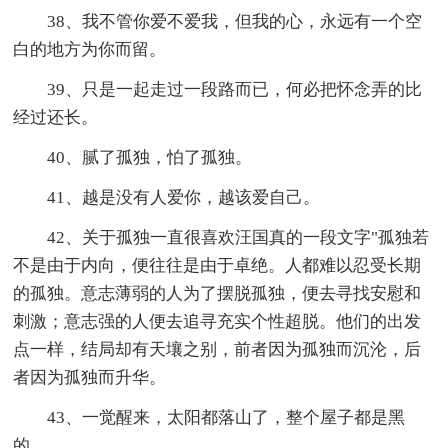
38、我不管你爱不爱我，但我的心，永远有一个空
白的地方为你而留。
39、只是一起走过一段路而已，何必把怀念弄的比
经过还长。
40、腻了孤独，怕了孤独。
41、越是没有人爱你，越该爱自己。
42、关于孤独一直很喜欢汪国真的一段文字"孤独若
不是由于内向，便往往是由于卓绝。人都难以忍受长期
的孤独。意志薄弱的人为了摆脱孤独，便去寻找安慰和
刺激；意志强的人便去追寻充实个性超脱。他们的出发
点一样，结局却有天壤之别，前者因为孤独而沉沦，后
者因为孤独而升华。
43、一觉醒来，太阳都落山了，整个屋子都是黑
的。