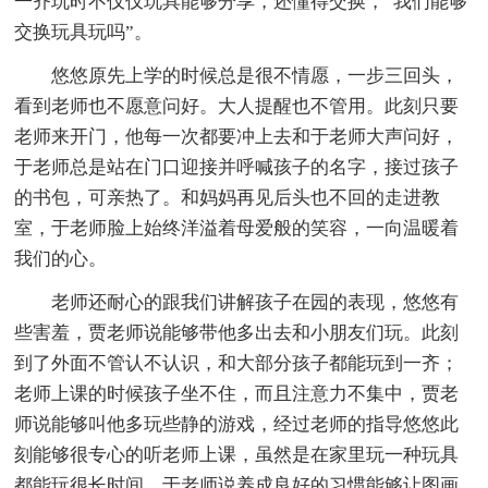
一齐玩时不仅仅玩具能够分享，还懂得交换，“我们能够
交换玩具玩吗”。
悠悠原先上学的时候总是很不情愿，一步三回头，
看到老师也不愿意问好。大人提醒也不管用。此刻只要
老师来开门，他每一次都要冲上去和于老师大声问好，
于老师总是站在门口迎接并呼喊孩子的名字，接过孩子
的书包，可亲热了。和妈妈再见后头也不回的走进教
室，于老师脸上始终洋溢着母爱般的笑容，一向温暖着
我们的心。
老师还耐心的跟我们讲解孩子在园的表现，悠悠有
些害羞，贾老师说能够带他多出去和小朋友们玩。此刻
到了外面不管认不认识，和大部分孩子都能玩到一齐；
老师上课的时候孩子坐不住，而且注意力不集中，贾老
师说能够叫他多玩些静的游戏，经过老师的指导悠悠此
刻能够很专心的听老师上课，虽然是在家里玩一种玩具
都能玩很长时间。于老师说养成良好的习惯能够让图画