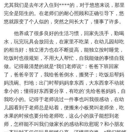
尤其我们是去年才入住到****的，对于悠悠来说，那里
完全是陌生的。在老师们的耐心照顾和正确引导下，悠
悠就跟变了个人似的，突然之间长大了，懂事了许多。
他养成了很多良好的生活习惯，回家先洗手，勤喝
水，玩完玩具会放回去，在家里不吃菜，在幼儿园却吃
的相当好；独立潜力也在不断提高，能独立按时睡觉，
吃饭时也很规矩，不用大人帮忙，自我能做的事情自我
做。记得最清楚的就是“我们老师说”：爸爸下班回家
了，爸爸辛苦了，我给爸爸倒水，搬凳子；吃饭后帮妈
妈洗碗、扫地；出门时帮妈妈拿东西，大东西拿不动就
拿小的；懂得好东西要分享，有吃的`先给爸爸妈妈，自
我吃小的。记得于老师说过一件事也叫我很感动，在幼
儿园看到于老师总是站着，便搬来小板凳叫老师坐，吃
水果的时候也要分给老师吃，这么小的孩子能想到老
师，怎样能不叫我们做家长的感动和欣慰呢？和小朋友