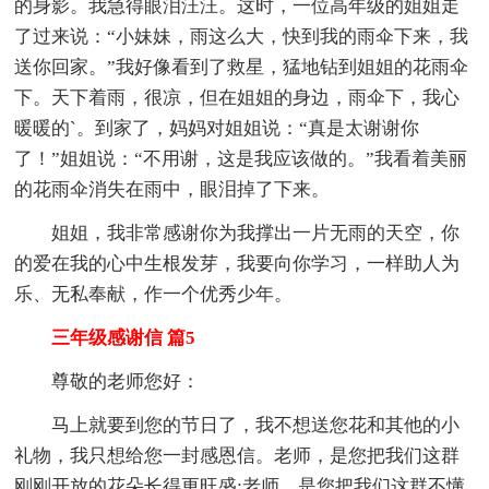
的身影。我急得眼泪汪汪。这时，一位高年级的姐姐走
了过来说：“小妹妹，雨这么大，快到我的雨伞下来，我
送你回家。”我好像看到了救星，猛地钻到姐姐的花雨伞
下。天下着雨，很凉，但在姐姐的身边，雨伞下，我心
暖暖的`。到家了，妈妈对姐姐说：“真是太谢谢你
了！”姐姐说：“不用谢，这是我应该做的。”我看着美丽
的花雨伞消失在雨中，眼泪掉了下来。
姐姐，我非常感谢你为我撑出一片无雨的天空，你
的爱在我的心中生根发芽，我要向你学习，一样助人为
乐、无私奉献，作一个优秀少年。
三年级感谢信 篇5
尊敬的老师您好：
马上就要到您的节日了，我不想送您花和其他的小
礼物，我只想给您一封感恩信。老师，是您把我们这群
刚刚开放的花朵长得更旺盛;老师，是您把我们这群不懂