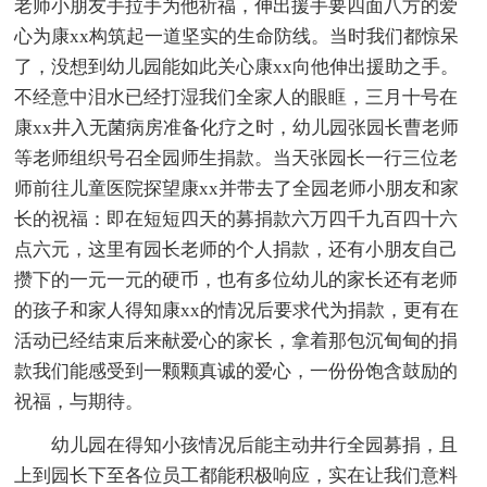
老师小朋友手拉手为他祈福，伸出援手要四面八方的爱
心为康xx构筑起一道坚实的生命防线。当时我们都惊呆
了，没想到幼儿园能如此关心康xx向他伸出援助之手。
不经意中泪水已经打湿我们全家人的眼眶，三月十号在
康xx井入无菌病房准备化疗之时，幼儿园张园长曹老师
等老师组织号召全园师生捐款。当天张园长一行三位老
师前往儿童医院探望康xx并带去了全园老师小朋友和家
长的祝福：即在短短四天的募捐款六万四千九百四十六
点六元，这里有园长老师的个人捐款，还有小朋友自己
攒下的一元一元的硬币，也有多位幼儿的家长还有老师
的孩子和家人得知康xx的情况后要求代为捐款，更有在
活动已经结束后来献爱心的家长，拿着那包沉甸甸的捐
款我们能感受到一颗颗真诚的爱心，一份份饱含鼓励的
祝福，与期待。
幼儿园在得知小孩情况后能主动井行全园募捐，且
上到园长下至各位员工都能积极响应，实在让我们意料