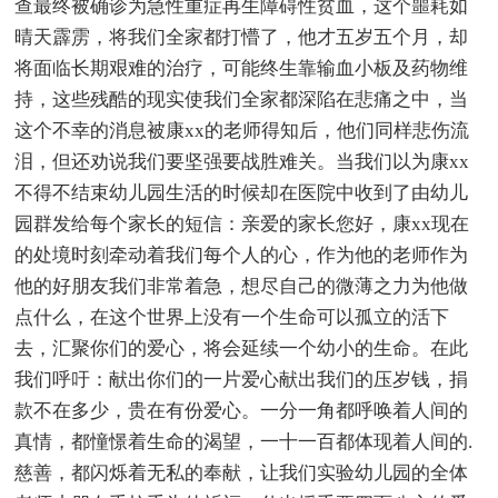
查最终被确诊为急性重症再生障碍性贫血，这个噩耗如
晴天霹雳，将我们全家都打懵了，他才五岁五个月，却
将面临长期艰难的治疗，可能终生靠输血小板及药物维
持，这些残酷的现实使我们全家都深陷在悲痛之中，当
这个不幸的消息被康xx的老师得知后，他们同样悲伤流
泪，但还劝说我们要坚强要战胜难关。当我们以为康xx
不得不结束幼儿园生活的时候却在医院中收到了由幼儿
园群发给每个家长的短信：亲爱的家长您好，康xx现在
的处境时刻牵动着我们每个人的心，作为他的老师作为
他的好朋友我们非常着急，想尽自己的微薄之力为他做
点什么，在这个世界上没有一个生命可以孤立的活下
去，汇聚你们的爱心，将会延续一个幼小的生命。在此
我们呼吁：献出你们的一片爱心献出我们的压岁钱，捐
款不在多少，贵在有份爱心。一分一角都呼唤着人间的
真情，都憧憬着生命的渴望，一十一百都体现着人间的.
慈善，都闪烁着无私的奉献，让我们实验幼儿园的全体