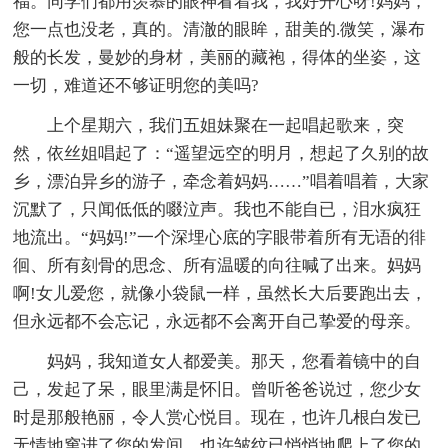
福。同学们都用羡慕的眼神看着我，我好开心呀!妈妈，
您一点也没老，真的。清澈的眼眸，甜美的.微笑，瀑布
般的长发，曼妙的身材，美丽的藏袍，得体的坐姿，这
一切，难道还不够证明您的美吗?
上个星期六，我们五姐妹聚在一起唱起歌来，突
然，依丝姐唱起了：“遥望远空的明月，想起了久别的故
乡，漂泊异乡的游子，牵念着妈妈……”唱着唱着，大家
沉默了，只闻低低的啜泣声。我也不能自已，泪水疯狂
地流出。“妈妈!”一个深埋心底的字眼带着所有无语的徘
徊、所有刻骨的思念、所有温暖的向往喊了出来。妈妈
啊!女儿爱您，就像小袋鼠一样，虽然长大后要跑出去，
但永远都不会忘记，永远都不会离开自己挚爱的母亲。
妈妈，我知道女人都爱美。那天，您看着镜中的自
己，发起了呆，眼里满是怀旧。曾听爸爸说过，您少女
时是那般艳丽，令人赏心悦目。现在，也许几根白发已
无情地窜进了您的发间，也许皱纹已悄悄地爬上了您的