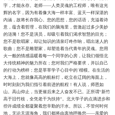
字，才能永存。老师——人类灵魂的工程师，唯有这光
辉的名字，因为有着像大海一样丰富、蓝天一样深湛的
内涵，故将长存我心。您的思想，您的话语，充溢着诗
意，蕴含着哲理，在我们的脑海里，曾激起过多少美妙
的涟漪！您不是演员，却吸引着我们渴求智慧的目光；
您不是歌唱家，却让知识的清泉叮咚作响，唱出迷人的
歌曲；您不是雕塑家，却塑造着当代青年的灵魂。您用
火一般的情感温暖着每一个同学的心房，让我们领悟北
大传统精神的魅力所在；您对我们严格要求，并以自己
的行动为榜样；您是莘莘学子心目中的`楷模。在生活的
大海上，您就像高高的航标灯，屹立在辽阔的海面上，
时时刻刻为我们指引着前进的航程！有人说，师恩如
山。高山仰止，当更催后来之人奋发不已。正所谓“新竹
高于旧竹枝，全凭老干为扶持”。北大学子的点滴进步和
些许成绩全都凝聚着您辛勤的汗水。所以，不管何时何
地，无论天涯海角，我们都将由衷地呼唤您——亲爱的