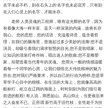
名字未必不朽，刻在石头上的'名字也未必流芳，只有刻
在人们心灵上的名字，才能永存。
老师 人类灵魂的工程师，唯有这光辉的名字，因为
有着像大海一样丰富、蓝天一样深湛的内涵，故将长存
我心。 您的思想，您的话语，充溢着诗意，蕴含着哲
理，在我们的脑海里，曾激起过多少美妙的涟漪!您不是
演员，却吸引着我们渴求智慧的目光;您不是歌唱家，却
让知识的清泉叮咚作响，唱出迷人的歌曲;您不是雕塑
家，却塑造着当代青年的灵魂。 您用火一般的情感温暖
着每一个同学的心房，让我们领悟北大传统精神的魅力
所在;您对我们严格要求，并以自己的行动为榜样;您是莘
莘学子心目中的楷模。在生活的大海上，您就像高高的
航标灯，屹立在辽阔的海面上，时时刻刻为我们指引着
前进的航程! 有人说，师恩如山。高山仰止，当更催后来
之人奋发不已。正所谓 新竹高于旧竹枝，全凭老干为扶