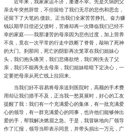
近年来，我家家运不济，屡遭不幸。先是久病的父
亲去年突然辞世，不但留给了我们无尽的悲伤和思念，
还留下了大笔的.债款。正当我们全家苦苦挣扎、奋力赚
钱以期早日偿还父债时，苦难却再一次降临我们已经不
幸的家庭——我那凄苦的母亲因为悲伤过度，加上营养
不良，竟在一次平常的行走中跌断了脊骨，敲响了死神
的大门。刹那间，死亡的阴影再次笼罩在我们姐妹心
头，我们抱头痛哭，我们悲痛欲绝，我们刚失去了父
亲，我们不能再失去母亲，我们姐妹暗暗下定决心，一
定要把母亲从死亡线上拉回来。
当我们好不容易将母亲送到医院时，高额的手术费
用却让我们措手不及，正当我一愁莫展时，好心的工友
提醒了我：我们有一个充满爱心的集体，有一批充满爱
心的领导，有一群充满爱心的同事，也许他们能够伸出
爱的手，帮我解决燃眉之急。于是，我冒昧地向厂领导
作了汇报，领导当即表示同意，并带头捐出一万元，广