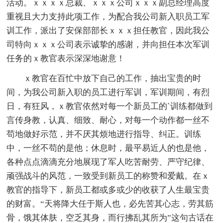
活动。ｘｘｘｘ总裁、ｘｘｘ公司ｘｘｘ副总经理高度
重视且大力支持此项工作，为配合我公司新入职员工军
训工作，派出了安保部部长ｘｘｘ担任教官，因此我公
司特向ｘｘｘ公司表示诚挚的感谢，并向担任本次军训
任务的ｘ教官表示深深地谢意！
ｘ教官在百忙中放下自己的工作，抽出宝贵的时
间，为我公司新入职的员工进行军训，军训期间，有烈
日，有狂风，ｘ教官依然对每一个新员工的`训练都做到
言传身教，认真、细致、耐心，对每一个动作都一丝不
苟地做好示范，并不厌其烦地进行指导、纠正。训练
中，一丝不苟的是他；休息时，最平易近人的也是他，
各种点点滴滴充分地展现了军人吃苦耐劳、严守纪律、
顽强战斗的风范，一致受到新员工的称赞和爱戴。在ｘ
教官的指导下，新员工都或多或少的收获了人生最宝贵
的财富。“天将降大任于斯人也，必先苦其心志，劳其筋
骨，饿其体肤，空乏其身，而行拂乱其所为”这句古话在