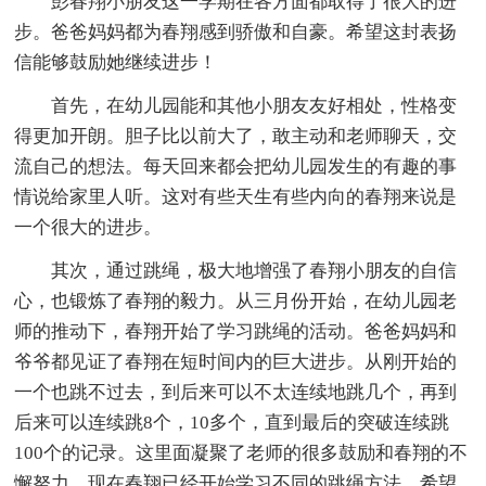
彭春翔小朋友这一学期在各方面都取得了很大的进
步。爸爸妈妈都为春翔感到骄傲和自豪。希望这封表扬
信能够鼓励她继续进步！
首先，在幼儿园能和其他小朋友友好相处，性格变
得更加开朗。胆子比以前大了，敢主动和老师聊天，交
流自己的想法。每天回来都会把幼儿园发生的有趣的事
情说给家里人听。这对有些天生有些内向的春翔来说是
一个很大的进步。
其次，通过跳绳，极大地增强了春翔小朋友的自信
心，也锻炼了春翔的毅力。从三月份开始，在幼儿园老
师的推动下，春翔开始了学习跳绳的活动。爸爸妈妈和
爷爷都见证了春翔在短时间内的巨大进步。从刚开始的
一个也跳不过去，到后来可以不太连续地跳几个，再到
后来可以连续跳8个，10多个，直到最后的突破连续跳
100个的记录。这里面凝聚了老师的很多鼓励和春翔的不
懈努力。现在春翔已经开始学习不同的跳绳方法，希望