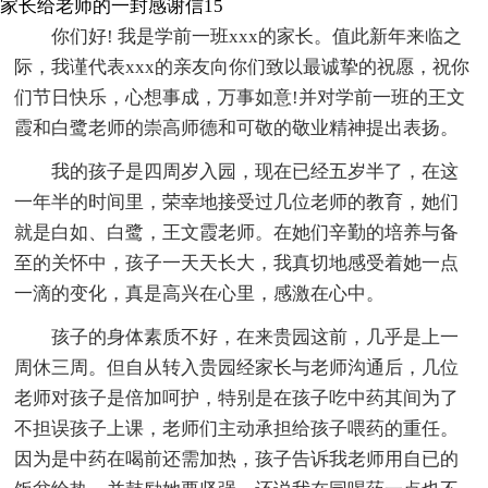
家长给老师的一封感谢信15
你们好! 我是学前一班xxx的家长。值此新年来临之
际，我谨代表xxx的亲友向你们致以最诚挚的祝愿，祝你
们节日快乐，心想事成，万事如意!并对学前一班的王文
霞和白鹭老师的崇高师德和可敬的敬业精神提出表扬。
我的孩子是四周岁入园，现在已经五岁半了，在这
一年半的时间里，荣幸地接受过几位老师的教育，她们
就是白如、白鹭，王文霞老师。在她们辛勤的培养与备
至的关怀中，孩子一天天长大，我真切地感受着她一点
一滴的变化，真是高兴在心里，感激在心中。
孩子的身体素质不好，在来贵园这前，几乎是上一
周休三周。但自从转入贵园经家长与老师沟通后，几位
老师对孩子是倍加呵护，特别是在孩子吃中药其间为了
不担误孩子上课，老师们主动承担给孩子喂药的重任。
因为是中药在喝前还需加热，孩子告诉我老师用自已的