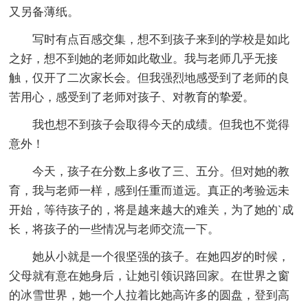
又另备薄纸。
写时有点百感交集，想不到孩子来到的学校是如此
之好，想不到她的老师如此敬业。我与老师几乎无接
触，仅开了二次家长会。但我强烈地感受到了老师的良
苦用心，感受到了老师对孩子、对教育的挚爱。
我也想不到孩子会取得今天的成绩。但我也不觉得
意外！
今天，孩子在分数上多收了三、五分。但对她的教
育，我与老师一样，感到任重而道远。真正的考验远未
开始，等待孩子的，将是越来越大的难关，为了她的`成
长，将孩子的一些情况与老师交流一下。
她从小就是一个很坚强的孩子。在她四岁的时候，
父母就有意在她身后，让她引领识路回家。在世界之窗
的冰雪世界，她一个人拉着比她高许多的圆盘，登到高