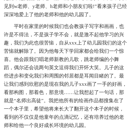
见到w老师、y老师、h老师和小朋友们啦!”看来孩子已经
深深地爱上了他的老师和他的幼儿园了。
平时在家里的时候我们也会教孩子写字和画画，也
许是不得法，不是孩子学不会，就是激不起他学习的兴
趣，我们为此也很苦恼，自从xxx上了幼儿园我们的这个
苦恼就解除了。因为他每天下学回家都会给我们一个惊
喜。他会跟我们唱老师新教的儿歌，跳老师编的小舞
蹈，偶尔还会说两句英文逗得我们开怀大笑。儿子的这
些进步和变化我们和周围的邻居都是耳闻目睹的了。最
让我们感到欣慰的是现在我的儿子xxx画了一手的好画，
看那构图，那着色，那意境……让我想起了一句话，那
就是“名师出高徒”。我把他所有的绘画作品都搜集在了
一个本子里，希望他将来长大了翻开这个本子的时候，
看到的不仅仅是他童年的点滴记忆，还有培养过他的老
师和给他一个良好成长环境的幼儿园。