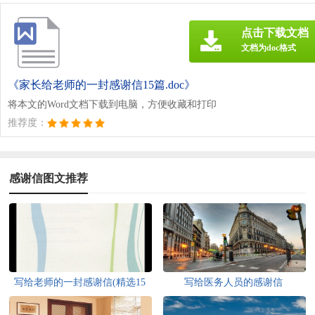
点击下载文档
文档为doc格式
《家长给老师的一封感谢信15篇.doc》
将本文的Word文档下载到电脑，方便收藏和打印
推荐度：
感谢信图文推荐
写给老师的一封感谢信(精选15
写给医务人员的感谢信
篇)