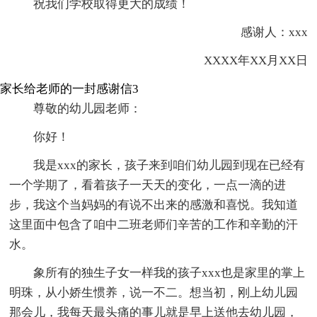
祝我们学校取得更大的成绩！
感谢人：xxx
XXXX年XX月XX日
家长给老师的一封感谢信3
尊敬的幼儿园老师：
你好！
我是xxx的家长，孩子来到咱们幼儿园到现在已经有
一个学期了，看着孩子一天天的变化，一点一滴的进
步，我这个当妈妈的有说不出来的感激和喜悦。我知道
这里面中包含了咱中二班老师们辛苦的工作和辛勤的汗
水。
象所有的独生子女一样我的孩子xxx也是家里的掌上
明珠，从小娇生惯养，说一不二。想当初，刚上幼儿园
那会儿，我每天最头痛的事儿就是早上送他去幼儿园，