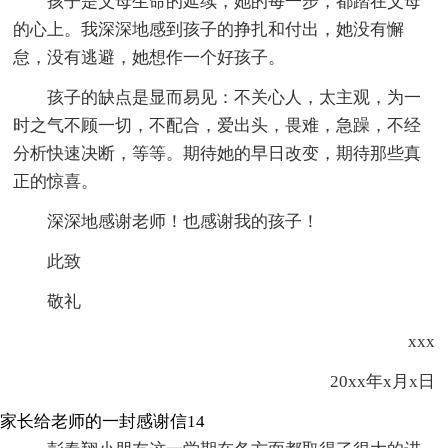
孩子是父母生命的延续，她的每一步，都踏在父母
的心上。我深深地感到孩子的挣扎和付出，她没有懈
怠，没有逃避，她想作一个好孩子。
孩子的缺点是显而易见：不关心人，太主观，为一
时之气不顾一切，不配合，爱出头，畏难，急躁，不经
分析快速决断，等等。期待她的早日改变，期待那些真
正的惊喜。
深深地感谢老师！也感谢我的孩子！
此致
敬礼
xxx
20xx年x月x日
家长给老师的一封感谢信14