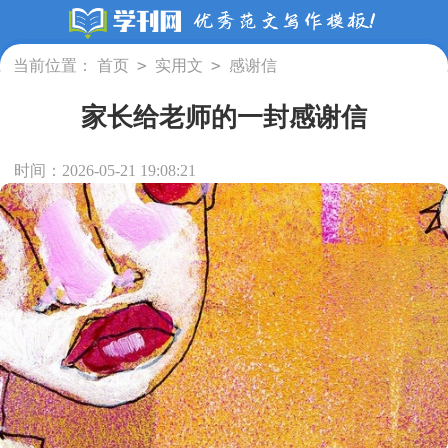
>
>
当前位置：
首页
实用文
感谢信
家长给老师的一封感谢信
时间：2026-05-21 19:08:21