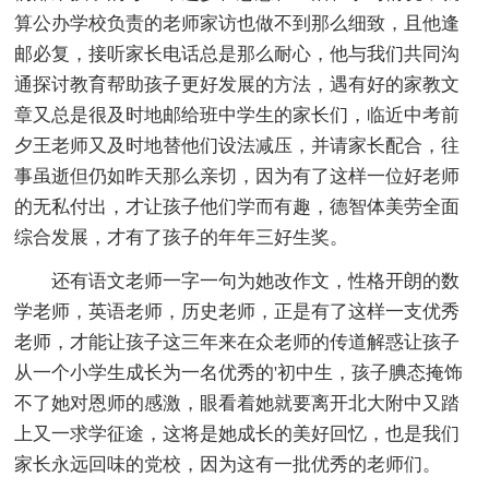
算公办学校负责的老师家访也做不到那么细致，且他逢
邮必复，接听家长电话总是那么耐心，他与我们共同沟
通探讨教育帮助孩子更好发展的方法，遇有好的家教文
章又总是很及时地邮给班中学生的家长们，临近中考前
夕王老师又及时地替他们设法减压，并请家长配合，往
事虽逝但仍如昨天那么亲切，因为有了这样一位好老师
的无私付出，才让孩子他们学而有趣，德智体美劳全面
综合发展，才有了孩子的年年三好生奖。
还有语文老师一字一句为她改作文，性格开朗的数
学老师，英语老师，历史老师，正是有了这样一支优秀
老师，才能让孩子这三年来在众老师的传道解惑让孩子
从一个小学生成长为一名优秀的'初中生，孩子腆态掩饰
不了她对恩师的感激，眼看着她就要离开北大附中又踏
上又一求学征途，这将是她成长的美好回忆，也是我们
家长永远回味的党校，因为这有一批优秀的老师们。