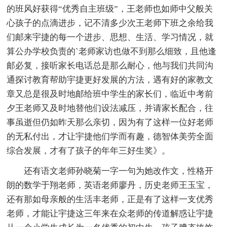
的班风好获得“优秀自主班级”，王老师也如师中父般关
心孩子的点滴进步，记不清多少次王老师下班之余给我
们邮来宇捷的每一个进步、思想、生活、学习情况，就
算公办学校负责的`老师家访也做不到那么细致，且他逢
邮必复，接听家长电话总是那么耐心，他与我们共同沟
通探讨教育帮助宇捷更好发展的方法，遇有好的家教文
章又总是很及时地邮给班中学生的家长们，临近中考前
夕王老师又及时地替他们设法减压，并请家长配合，往
事虽逝但仍如昨天那么亲切，因为有了这样一位好老师
的无私付出，才让宇捷他们学而有趣，德智体美劳全面
综合发展，才有了孩子的年年三好生奖》。
还有语文老师孙晓菊一字一句为她改作文，性格开
朗的数学于翔老师，英语老师廖丹，历史老师王玉宝，
还有那如母亲般的生活丰老师，正是有了这样一支优秀
老师，才能让宇捷这三年来在众老师的传道解惑让宇捷