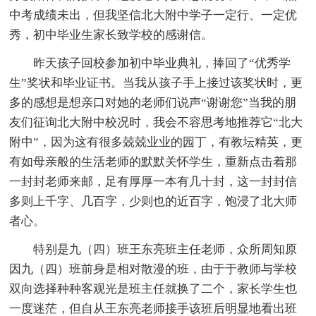
中考成绩未出，但我坚信北大附中学子一定行、一定优
秀，初中毕业生家长致学校的感谢信。
昨天孩子回校参加初中毕业典礼，捧回了“优秀学
生”奖状和毕业证书。当我从孩子手上接过该奖状时，更
多的感想是想亲口对她的老师们说声“谢谢您”当我的朋
友们征询北大附中校况时，我会不容思考地推荐它“北大
附中”，因为这有很多兢兢业业的园丁，有教坛精英，更
有如母亲般的生活老师的默默关怀学生，重新点击着那
一封封老师来邮，足有厚厚一本有几十封，这一封封信
多则上千字、几百字，少则也的近百字，饱浸了北大师
者心。
特别是九（四）班王东亮班主任老师，众所周知原
因九（四）班前身是相对散漫的班，由于于教师与学校
双向选择种种客观光是班主任就换了二个，家长学生也
一度迷茫，但自从王东亮老师接手该班后明显地看出班