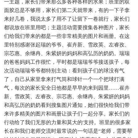
一主题，家长们带来那么多各种各样的水果；班里的双
面胶总是不够用，家长们第二天就带来，有的一下子拿
来好几卷，我说太多了用不了让留下一卷就行，家长们
都说放在班里用吧；主题活动需要搜集各种图片，家长
们给我们带来的都是一些非常精美的图片和画册。在这
里特别感谢张起瑞的爷爷、崔卉新、雪政英、左睿孜、
宗芯惠、余继冉、朱紫妍的妈妈和高弘历的奶奶。瑞瑞
的爸爸妈妈工作很忙，平时都是瑞瑞爷爷接送孩子，每
次活动瑞瑞爷爷都特别主动：看到孩子们的球没有气
了，自己从家里拿来打气筒和球针一个一个把球打满
气，每次的家长安全日他都是早早的来到园里……崔卉
新、雪政英、左睿孜、宗芯惠、余继冉、朱紫妍的妈妈
和高弘历的奶奶看到搜集图片通知，她们很快给我们带
来许多精美的图片和画册让孩子们一起分享。家长们的
行动给了我们无形的力量和莫大的'支持。班里的很多家
长在和我们老师交流时最常说的一句话是“老师，需要帮