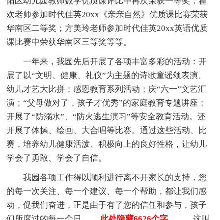
阳区幼儿园教师数学优质课评比中再次荣获一等奖；翟
欢老师参加时代佳英20xx《亲亲自然》优质课比赛荣获
华南区二等奖；方美玲老师参加时代佳英20xx英语优质
课比赛中荣获华南区三等奖等等。
一年来，我园先后开展了各项丰富多彩的活动：开
展了以“文明、健康、礼仪”为主题的诗歌童谣颂表演、
幼儿才艺大比拼；感恩教育系列活动；庆“六一”文艺汇
演；“父母做对了，孩子才优秀”的家庭教育专题讲座；
开展了“防溺水”、“防火逃生演习”等安全教育活动。还
开展了体操、绘画、大合唱等比赛。通过这些活动、比
赛，培养幼儿健康活泼、积极向上的良好性格，让幼儿
学会了勇敢、学会了自信。
我园各项工作得以顺利进行离不开家长的支持，您
的每一次关注、每一个建议、每一个帮助，都让我们感
动，促我们奋进，正是由于有了您的信任和参与，孩子
们所度过的每一个日
……此处隐藏6626个字……
，这叫