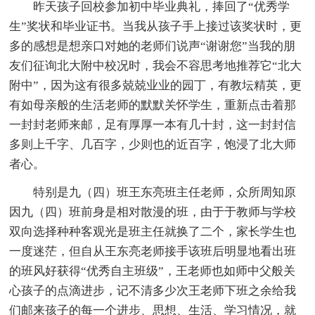
昨天孩子回校参加初中毕业典礼，捧回了“优秀学
生”奖状和毕业证书。当我从孩子手上接过该奖状时，更
多的感想是想亲口对她的老师们说声“谢谢您”当我的朋
友们征询北大附中校况时，我会不容思考地推荐它“北大
附中”，因为这有很多兢兢业业的园丁，有教坛精英，更
有如母亲般的生活老师的默默关怀学生，重新点击着那
一封封老师来邮，足有厚厚一本有几十封，这一封封信
多则上千字、几百字，少则也的近百字，饱浸了北大师
者心。
特别是九（四）班王东亮班主任老师，众所周知原
因九（四）班前身是相对散漫的班，由于于教师与学校
双向选择种种客观光是班主任就换了二个，家长学生也
一度迷茫，但自从王东亮老师接手该班后明显地看出班
的班风好获得“优秀自主班级”，王老师也如师中父般关
心孩子的点滴进步，记不清多少次王老师下班之余给我
们邮来孩子的每一个进步、思想、生活、学习情况，就