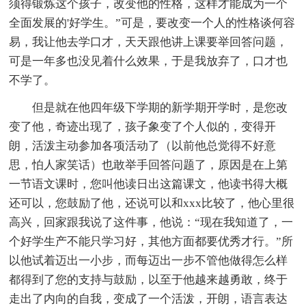
须得锻炼这个孩子，改变他的性格，这样才能成为一个
全面发展的'好学生。”可是，要改变一个人的性格谈何容
易，我让他去学口才，天天跟他讲上课要举回答问题，
可是一年多也没见着什么效果，于是我放弃了，口才也
不学了。
但是就在他四年级下学期的新学期开学时，是您改
变了他，奇迹出现了，孩子象变了个人似的，变得开
朗，活泼主动参加各项活动了（以前他总觉得不好意
思，怕人家笑话）也敢举手回答问题了，原因是在上第
一节语文课时，您叫他读日出这篇课文，他读书得大概
还可以，您鼓励了他，还说可以和xxx比较了，他心里很
高兴，回家跟我说了这件事，他说：“现在我知道了，一
个好学生产不能只学习好，其他方面都要优秀才行。”所
以他试着迈出一小步，而每迈出一步不管他做得怎么样
都得到了您的支持与鼓励，以至于他越来越勇敢，终于
走出了内向的自我，变成了一个活泼，开朗，语言表达