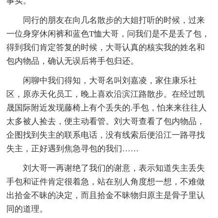
事实。
同行的朋友在向几名散步的大姐打听的时候，过来
一位身穿休闲裤和蓝色T恤大哥，问我们是不是丢了包，
得到我们肯定答复的时候，大哥认真的核实我的姓名和
包内物品，确认无误后将手包归还。
闲聊中我们得知，大哥名叫刘嘉凌，家住康乐社
区，原赤天化员工，晚上喜欢沿滨江路散步。在经过凯
晟国际附近发现藤椅上有个丢失的.手包，怕来来往往人
太多被人捡去，便主动看管。刘大哥查看了包内物品，
企图找到失主的联系电话，没有线索后便沿江一路寻找
失主，正好遇到焦急寻包的我们……
刘大哥一再谢绝了我们的谢意，表示知道失主丢失
手包和证件肯定很着急，站在别人角度想一想，不难做
出拾金不昧的决定，而且拾金不昧物归原主是骨子里认
同的道理。