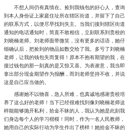
不想人间仍有真情在。捡到我钱包的好心人，查询
到本人身份证上家庭住址所在辖区街道，并留下了自己
的联系方式，以便尽早找到失主。当我们接到辖区街道
通知的电话通知时，简直不敢相信，立刻联系到贵校的
刘晓楠老师。刘老师面带微笑，没有更多的话语，她仔
细确认后，把捡到的物品如数交给了我。多亏了刘晓楠
老师，让我的钱包失而复得！原本不抱有期望的我，在
接过钱包的那一刻真的是又惊又喜。为表谢意，我当即
拿出部分现金期望作为报酬，而刘老师坚持不收，并说
这是自己应当做的。
感谢她不以物喜，急人所难，也真诚地感谢贵校培
养了这么好的老师！当下已经很难找到像刘晓楠老师这
样能能够抛开私利，拾金不昧的人，我认为她是此刻我
们身边每个人的学习楷模！同时，作为一名人民教师，
她用自己的实际行动为学生作出了榜样！她拾金不昧的