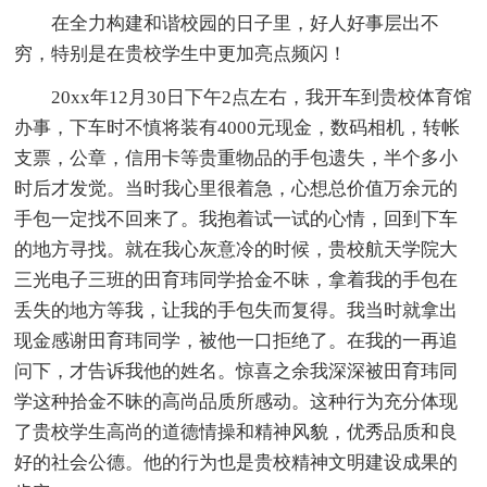
在全力构建和谐校园的日子里，好人好事层出不
穷，特别是在贵校学生中更加亮点频闪！
20xx年12月30日下午2点左右，我开车到贵校体育馆
办事，下车时不慎将装有4000元现金，数码相机，转帐
支票，公章，信用卡等贵重物品的手包遗失，半个多小
时后才发觉。当时我心里很着急，心想总价值万余元的
手包一定找不回来了。我抱着试一试的心情，回到下车
的地方寻找。就在我心灰意冷的时候，贵校航天学院大
三光电子三班的田育玮同学拾金不昧，拿着我的手包在
丢失的地方等我，让我的手包失而复得。我当时就拿出
现金感谢田育玮同学，被他一口拒绝了。在我的一再追
问下，才告诉我他的姓名。惊喜之余我深深被田育玮同
学这种拾金不昧的高尚品质所感动。这种行为充分体现
了贵校学生高尚的道德情操和精神风貌，优秀品质和良
好的社会公德。他的行为也是贵校精神文明建设成果的