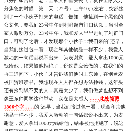
只好回家告诉二老，全家人都垂头丧气，就在全家人万
分焦急的时候，第二天（22号）上午10点左右，突然接
到了一个小伙子打来的电话，告知，他捡到一个黑色的
公文包，要我们23号中午到利群超市门口认领，当时全
家人激动万分。23号中午，我和爱人早早赶到了利群门
口，可到了之后，才发现那个小伙子比我们来的`还早，
当我们接过包一看，现金和其他物品一样不少，我爱人
激动的一句话都说不出来，为表谢意，爱人拿出1000元
钱给他，结果被他拒绝了，说这是应该做的，在我们的
再三追问下，小伙子才告诉我们他叫王东帅，在烟台农
校国贸班读书。我想现在人人都在想办法挣钱，这年头
还有捡到钱不要的人，真是太少了，我们做梦也想不到
像王东帅同学这种举动，实在是太感人
……此处隐藏
1806个字……
的`还早，当我们接过包一看，现金和其他
物品一样不少，我爱人激动的一句话都说不出来，为表
谢意，爱人拿出1000元钱给他，结果被他拒绝了，说这